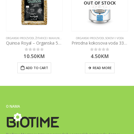
OUT OF STOCK
ORGANSKI PROIZVODI
,
ŽITARICE I MAHUNARKE
ORGANSKI PROIZVODI
,
SOKOVI I VODA
Quinoa Royal – Organska 500g Nutrigold
Prirodna kokosova voda 330ml
10.50
KM
4.50
KM
0
out of 5
0
out of 5
ADD TO CART
READ MORE
O NAMA