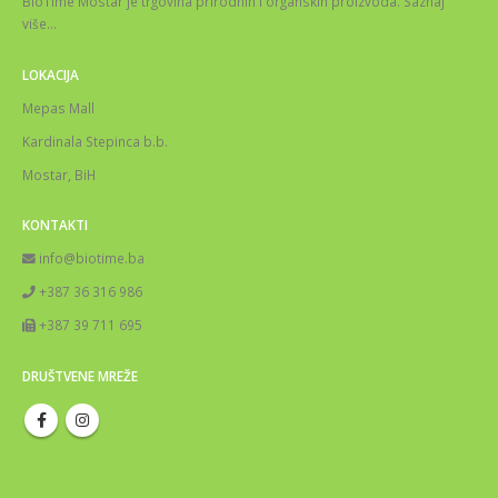
BioTime Mostar je trgovina prirodnih i organskih proizvoda.
Saznaj
više
…
LOKACIJA
Mepas Mall
Kardinala Stepinca b.b.
Mostar, BiH
KONTAKTI
info@biotime.ba
+387 36 316 986
+387 39 711 695
DRUŠTVENE MREŽE