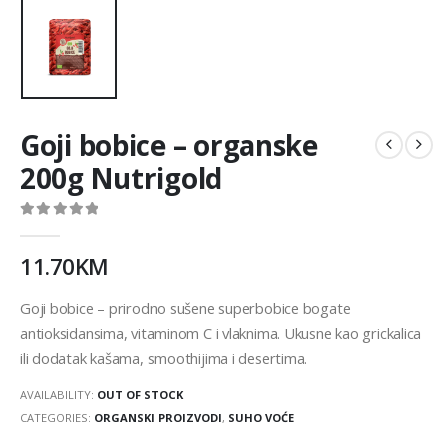
Goji bobice – organske
200g Nutrigold
0
out of 5
11.70
KM
Goji bobice – prirodno sušene superbobice bogate
antioksidansima, vitaminom C i vlaknima. Ukusne kao grickalica
ili dodatak kašama, smoothijima i desertima.
AVAILABILITY:
OUT OF STOCK
CATEGORIES:
ORGANSKI PROIZVODI
,
SUHO VOĆE