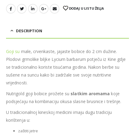
DODAJ U LISTU ŽELJA
DESCRIPTION
Goji su
male, crvenkaste, jajaste bobice do 2 cm dužine.
Plodovi grmolike biljke Lycium barbarum potječu iz Kine gdje
se tradicionalno koriste tisućama godina. Nakon berbe su
sušene na suncu kako bi zadržale sve svoje nutritivne
vrijednosti.
Nutrigold goji bobice prožete su
slatkim aromama
koje
podsjećaju na kombinaciju okusa slasne brusnice i trešnje.
U tradicionalnoj kineskoj medicini imaju dugu tradiciju
korištenja u:
zaštiti jetre