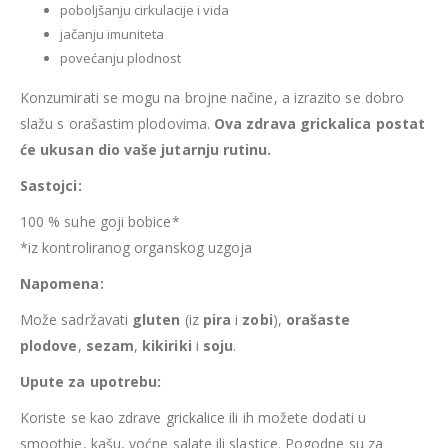
poboljšanju cirkulacije i vida
jačanju imuniteta
povećanju plodnost
Konzumirati se mogu na brojne načine, a izrazito se dobro
slažu s orašastim plodovima.
Ova zdrava grickalica postat
će ukusan dio vaše jutarnju rutinu.
Sastojci:
100 % suhe goji bobice*
*iz kontroliranog organskog uzgoja
Napomena:
Može sadržavati
gluten
(iz
pira
i
zobi
),
orašaste
plodove
,
sezam
,
kikiriki
i
soju
.
Upute za upotrebu:
Koriste se kao zdrave grickalice ili ih možete dodati u
smoothie, kašu, voćne salate ili slastice. Pogodne su za