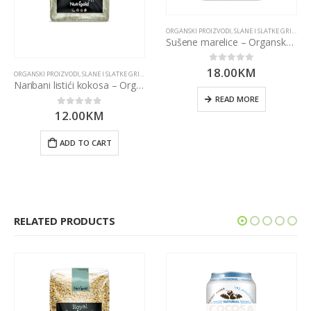
ORGANSKI PROIZVODI
,
SLANE I SLATKE GRICKALICE
Sušene marelice – Organske 500g Nutrigold
18.00
KM
0
out of 5
ORGANSKI PROIZVODI
,
SLANE I SLATKE GRICKALICE
Naribani listići kokosa – Organski 500g Nutrigold
READ MORE
12.00
KM
0
out of 5
ADD TO CART
RELATED PRODUCTS