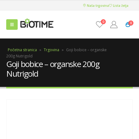
Naša trgovina
Lista želja
0
0
Početna stranica
»
Trgovina
»
Goji bobice – organske
200g Nutrigold
Goji bobice – organske 200g
Nutrigold