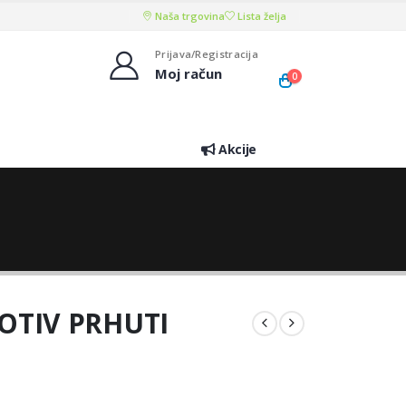
Naša trgovina
Lista želja
Prijava/Registracija
Moj račun
0
Akcije
OTIV PRHUTI