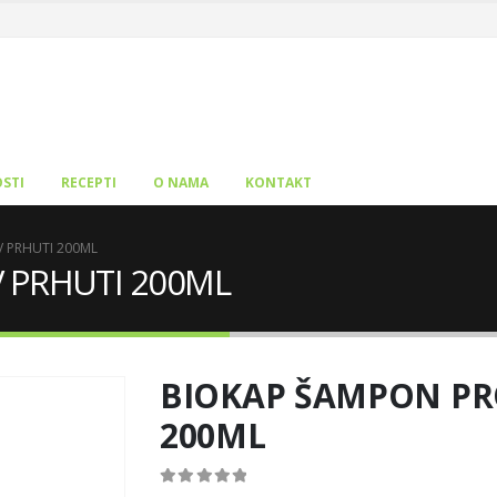
STI
RECEPTI
O NAMA
KONTAKT
 PRHUTI 200ML
 PRHUTI 200ML
BIOKAP ŠAMPON PR
200ML
0
out of 5