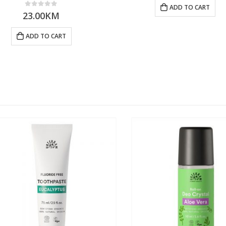
ADD TO CART
0
out of 5
23.00
KM
ADD TO CART