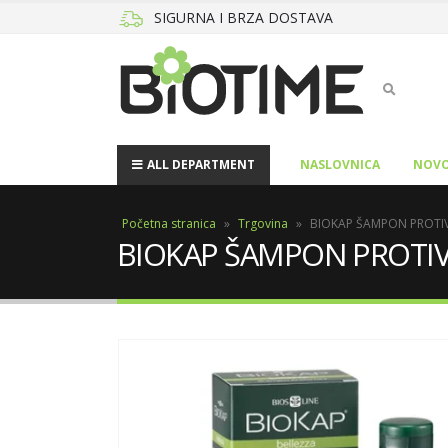
SIGURNA I BRZA DOSTAVA
ALL DEPARTMENT
NASLOVNICA
NOVO
Početna stranica
»
Trgovina
»
BIOKAP ŠAMPON PROTIV
BIOKAP ŠAMPON PROTIV