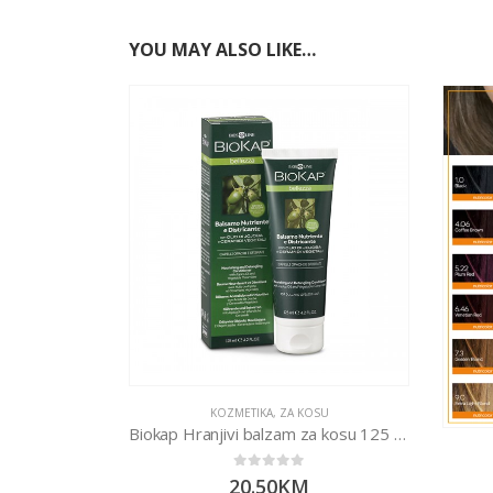
YOU MAY ALSO LIKE…
KOZMETIKA
,
ZA KOSU
Biokap Hranjivi balzam za kosu 125 ml
0
out of 5
20.50
KM