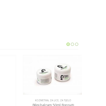
KOZMETIKA
,
ZA LICE
,
ZA TIJELO
Biljni balzam 50ml Boroviti