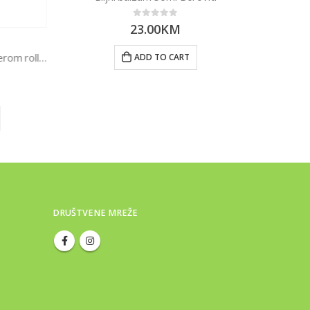
0
out of 5
23.00
KM
KOZ
Dezodorans kristal s aloe verom roll on 50ml
Pasta za zub
ADD TO CART
DRUŠTVENE MREŽE