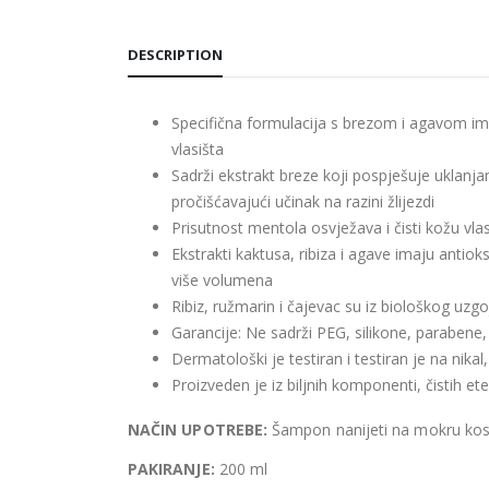
DESCRIPTION
Specifična formulacija s brezom i agavom ima 
vlasišta
Sadrži ekstrakt breze koji pospješuje uklanjan
pročišćavajući učinak na razini žlijezdi
Prisutnost mentola osvježava i čisti kožu vla
Ekstrakti kaktusa, ribiza i agave imaju antioksi
više volumena
Ribiz, ružmarin i čajevac su iz biološkog uzgo
Garancije: Ne sadrži PEG, silikone, parabene,
Dermatološki je testiran i testiran je na nikal
Proizveden je iz biljnih komponenti, čistih eter
NAČIN UPOTREBE:
Šampon nanijeti na mokru kosu
PAKIRANJE:
200 ml