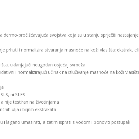
dermo-pročišćavajuća svojstva koja su u stanju sprječiti nastajanje p
je prhuti i normalizira stvaranja masnoće na koži vlasišta; ekstrakt eli
sišta, uklanjajući neugodan osjećaj svrbeža
dativni i normalizirajući učinak na izlučivanje masnoće na koži vlasišta 
ja
 SLS, ni SLES
, a nije testiran na životinjama
ičnih ulja i biljnih ekstrakata
 i lagano umasirati, a zatim isprati s vodom i ponoviti postupak