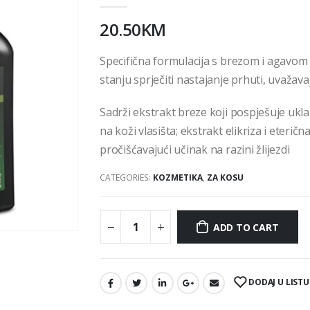
20.50
KM
Specifična formulacija s brezom i agavom
stanju sprječiti nastajanje prhuti, uvažava
Sadrži ekstrakt breze koji pospješuje ukl
na koži vlasišta; ekstrakt elikriza i eterič
pročišćavajući učinak na razini žlijezdi
CATEGORIES:
KOZMETIKA
,
ZA KOSU
ADD TO CART
DODAJ U LISTU