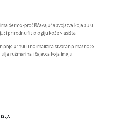
 ima dermo-pročišćavajuća svojstva koja su u
jući prirodnu fiziologiju kože vlasišta
anjanje prhuti i normalizira stvaranja masnoće
na ulja ružmarina i čajevca koja imaju
 ŽELJA