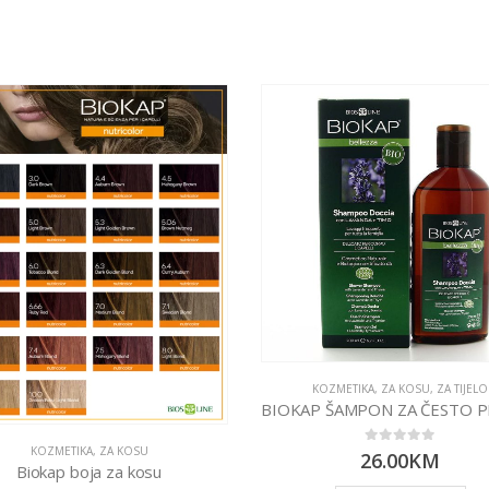
KOZMETIKA
,
ZA KOSU
,
ZA TIJELO
KOZMETIKA
,
ZA KOSU
0
out of 5
26.00
KM
Biokap boja za kosu