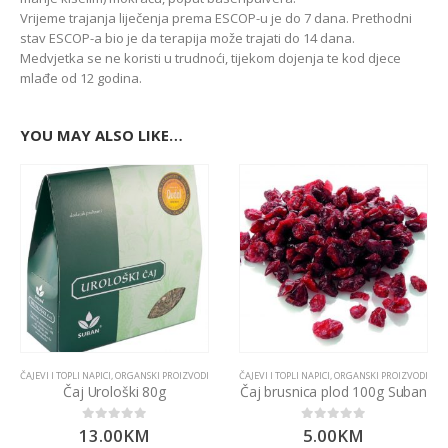
Vrijeme trajanja liječenja prema ESCOP-u je do 7 dana. Prethodni
stav ESCOP-a bio je da terapija može trajati do 14 dana.
Medvjetka se ne koristi u trudnoći, tijekom dojenja te kod djece
mlađe od 12 godina.
YOU MAY ALSO LIKE…
ČAJEVI I TOPLI NAPICI
,
ORGANSKI PROIZVODI
ČAJEVI I TOPLI NAPICI
,
ORGANSKI PROIZVODI
Čaj Urološki 80g
Čaj brusnica plod 100g Suban
13.00
KM
5.00
KM
0
out of 5
0
out of 5