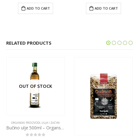
ADD TO CART
ADD TO CART
RELATED PRODUCTS
OUT OF STOCK
ORGANSKI PROIZVODI
,
ULJA I ZAČINI
Bučino ulje 500ml – Organsko hladno prešano