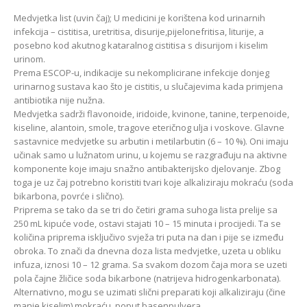
Medvjetka list (uvin čaj); U medicini je korištena kod urinarnih
infekcija – cistitisa, uretritisa, disurije,pijelonefritisa, liturije, a
posebno kod akutnog kataralnog cistitisa s disurijom i kiselim
urinom.
Prema ESCOP-u, indikacije su nekomplicirane infekcije donjeg
urinarnog sustava kao što je cistitis, u slučajevima kada primjena
antibiotika nije nužna.
Medvjetka sadrži flavonoide, iridoide, kvinone, tanine, terpenoide,
kiseline, alantoin, smole, tragove eteričnog ulja i voskove. Glavne
sastavnice medvjetke su arbutin i metilarbutin (6 – 10 %). Oni imaju
učinak samo u lužnatom urinu, u kojemu se razgrađuju na aktivne
komponente koje imaju snažno antibakterijsko djelovanje. Zbog
toga je uz čaj potrebno koristiti tvari koje alkaliziraju mokraću (soda
bikarbona, povrće i slično).
Priprema se tako da se tri do četiri grama suhoga lista prelije sa
250 mL kipuće vode, ostavi stajati 10 – 15 minuta i procijedi. Ta se
količina priprema isključivo svježa tri puta na dan i pije se između
obroka. To znači da dnevna doza lista medvjetke, uzeta u obliku
infuza, iznosi 10 – 12 grama. Sa svakom dozom čaja mora se uzeti
pola čajne žličice soda bikarbone (natrijeva hidrogenkarbonata).
Alternativno, mogu se uzimati slični preparati koji alkaliziraju (čine
manje kiselim) mokraću, poput basenpulvera.