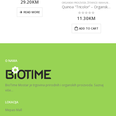
29.20
KM
0
out of 5
ORGANSKI PROIZVODI
,
ŽITARICE I MAHUNARKE
Quinoa “Tricolor” – Organska 500g Nutrigold
READ MORE
11.30
KM
0
out of 5
ADD TO CART
O NAMA
BioTime Mostar je trgovina prirodnih i organskih proizvoda.
Saznaj
više
…
LOKACIJA
Mepas Mall