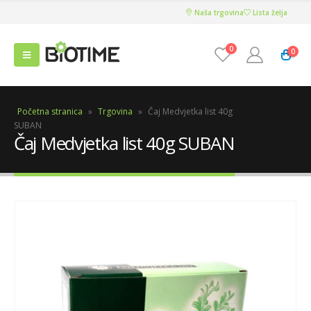
Naša trgovina
Lista želja
0
0
Početna stranica
»
Trgovina
»
Čaj Medvjetka list 40g
SUBAN
Čaj Medvjetka list 40g SUBAN