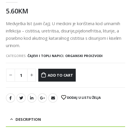
5.60
KM
Medvjetka list (uvin čaj); U medicini je korištena kod urinarnih
infekcija – cistitisa, uretritisa, disurije,pijelonefritisa, liturije, a
posebno kod akutnog kataralnog cistitisa s disurijom i kiselim
urinom.
CATEGORIES:
ČAJEVI I TOPLI NAPICI
,
ORGANSKI PROIZVODI
ADD TO CART
DODAJ U LISTU ŽELJA
DESCRIPTION