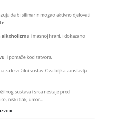
zuju da bi silimarin mogao aktivno djelovati
te
.
m
alkoholizmu
i masnoj hrani, i dokazano
vu
i pomaže kod zatvora.
a za krvožilni sustav. Ova biljka zaustavlja
ilnog sustava i srca nestaje pred
ice, niski tlak, umor…
IZVODI