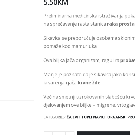
5.50
KM
Preliminarna medicinska istraživanja poka
na sprečavanje rasta stanica
raka prosta
Sikavica se preporučuje osobama skloni
pomaže kod mamurluka.
Ova biljka jača organizam, regulira
proba
Manje je poznato da je sikavica jako korisn
krvarenja i jača
krvne žile
.
Većina smetnji uzrokovanih slabošću krvož
djelovanjem ove biljke – migrene, vrtoglav
CATEGORIES:
ČAJEVI I TOPLI NAPICI
,
ORGANSKI PRO