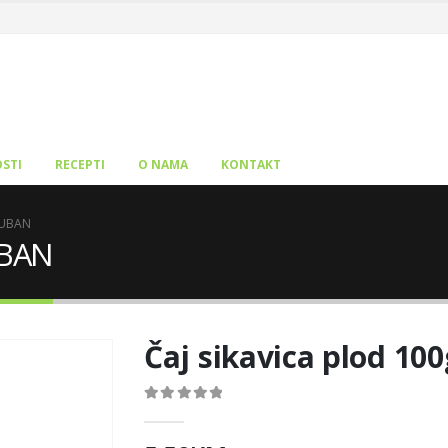
STI
RECEPTI
O NAMA
KONTAKT
 SUBAN
UBAN
Čaj sikavica plod 1
0
out of 5