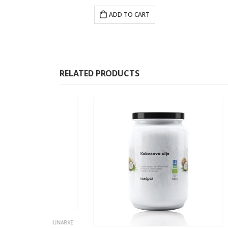
ADD TO CART
RELATED PRODUCTS
CE I MAHUNARKE