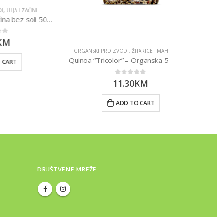
INI
ORGANSKI PROI
Zdrava mješavina začina bez soli 500g Nutrigold
Čokola
ORGANSKI PROIZVODI
,
ŽITARICE I MAHUNARKE
Quinoa “Tricolor” – Organska 500g Nutrigold
0
out of 5
11.30
KM
ADD TO CART
DRUŠTVENE MREŽE