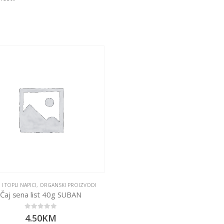
 I TOPLI NAPICI
,
ORGANSKI PROIZVODI
Čaj sena list 40g SUBAN
0
out of 5
4.50
KM