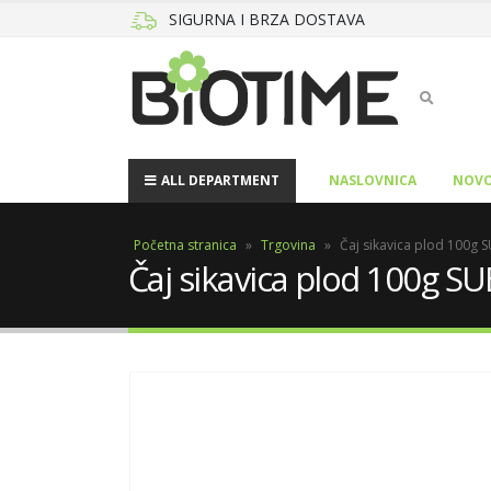
SIGURNA I BRZA DOSTAVA
ALL DEPARTMENT
NASLOVNICA
NOVO
Početna stranica
»
Trgovina
»
Čaj sikavica plod 100g
Čaj sikavica plod 100g S