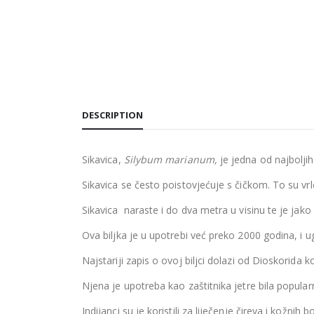
DESCRIPTION
Sikavica,
Silybum marianum,
je jedna od najboljih 
Sikavica se često poistovjećuje s čičkom. To su vrlo s
Sikavica naraste i do dva metra u visinu te je jako b
Ova biljka je u upotrebi već preko 2000 godina, i ug
Najstariji zapis o ovoj biljci dolazi od Dioskorida 
Njena je upotreba kao zaštitnika jetre bila popular
Indijanci su je koristili za liječenje čireva i kožnih bo