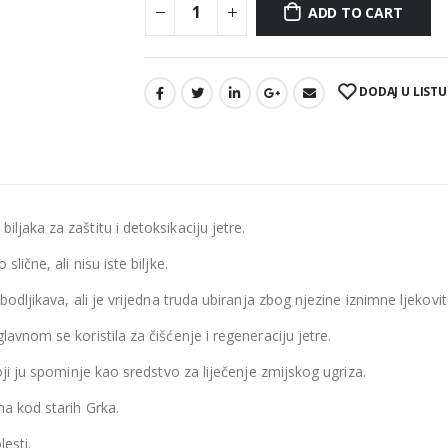
ADD TO CART
DODAJ U LISTU
biljaka za zaštitu i detoksikaciju jetre.
lične, ali nisu iste biljke.
odljikava, ali je vrijedna truda ubiranja zbog njezine iznimne ljekovit
lavnom se koristila za čišćenje i regeneraciju jetre.
koji ju spominje kao sredstvo za liječenje zmijskog ugriza.
na kod starih Grka.
lesti.