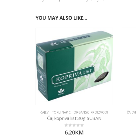
YOU MAY ALSO LIKE…
ČAJEVI I TOPLI NAPICI
,
ORGANSKI PROIZVODI
ČAJEVI
Čaj kopriva list 30g SUBAN
0
out of 5
6.20
KM