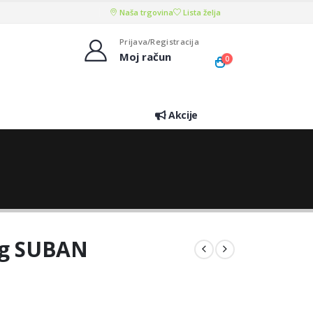
Naša trgovina
Lista želja
Prijava/Registracija
Moj račun
0
Akcije
00g SUBAN