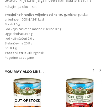
teksturu. Prije kuhanja ga možete namakati (6-8 sati), a
kuhajte ga oko 1 sat.
Prosječne hranjive vrijednosti na 100 g/ml
Energetska
vrijednost 1008 kJ / 241 kcal
Masti 1.6 g
..od kojih zasićene masne kiseline 0.2 g
Ugljikohidrati 34.7 g
..od kojih šećeri 2.0 g
Bjelančevine 20.9 g
Sol 0.1 g
Posebni atributi
Organski
Pogodno za vegane
YOU MAY ALSO LIKE…
OUT OF STOCK