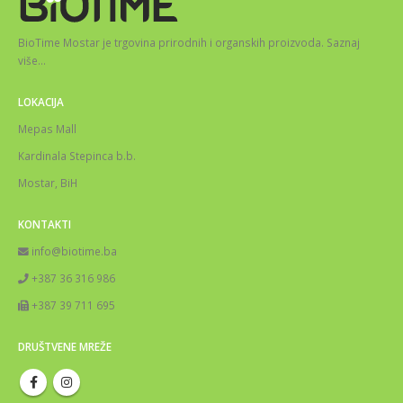
BioTime Mostar je trgovina prirodnih i organskih proizvoda.
Saznaj
više
…
LOKACIJA
Mepas Mall
Kardinala Stepinca b.b.
Mostar, BiH
KONTAKTI
info@biotime.ba
+387 36 316 986
+387 39 711 695
DRUŠTVENE MREŽE