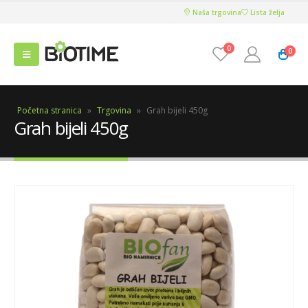
Naša trgovina
Lista želja
0
0
Početna stranica
»
Trgovina
»
Grah bijeli 450g
Grah bijeli 450g