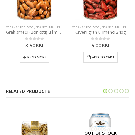
ORGANSKI PROIZVODI
,
ŽITARICE I MAHUNARKE
ORGANSKI PROIZVODI
,
ŽITARICE I MAHUNARKE
Grah smeđi (Borllotti) u limenci 240g
Crveni grah u limenci 240g
3.50
KM
5.00
KM
0
out of 5
0
out of 5
READ MORE
ADD TO CART
RELATED PRODUCTS
OUT OF STOCK