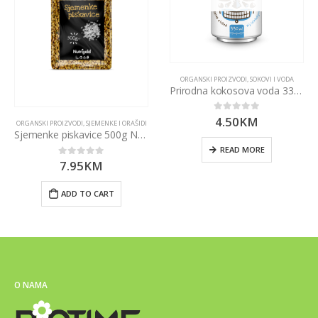
ORGANSKI PROIZVODI
,
SOKOVI I VODA
Prirodna kokosova voda 330ml
4.50
KM
0
out of 5
ORGANSKI PROIZVODI
,
SJEMENKE I ORAŠIDI
Sjemenke piskavice 500g Nutrigold
READ MORE
7.95
KM
0
out of 5
ADD TO CART
O NAMA