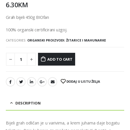
6.30
KM
Grah bijeli 450g BIOfan
100% organski certificirani uzgoj.
CATEGORIES:
ORGANSKI PROIZVODI
,
ŽITARICE I MAHUNARKE
ADD TO CART
DODAJ U LISTU ŽELJA
DESCRIPTION
Bijeli grah odličan je u varivima, a krem juhama daje bogatu