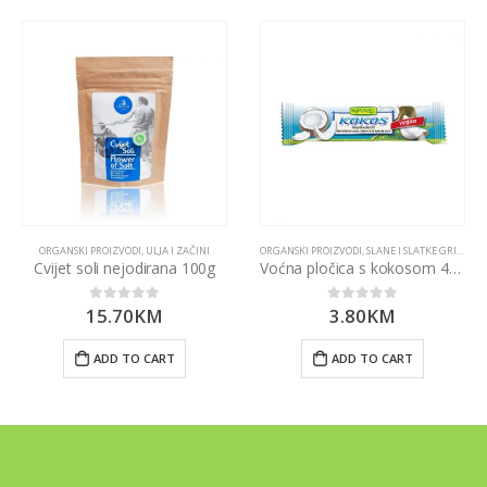
ORGANSKI PROIZVODI
,
ULJA I ZAČINI
ORGANSKI PROIZVODI
,
SLANE I SLATKE GRICKALICE
Cvijet soli nejodirana 100g
Voćna pločica s kokosom 40g
15.70
KM
3.80
KM
0
out of 5
0
out of 5
ADD TO CART
ADD TO CART