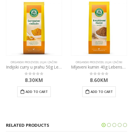
ORGANSKI PROIZVODI
,
ULJA I ZAČINI
ORGANSKI PROIZVODI
,
ULJA I ZAČINI
Indijski curry u prahu 50g Lebensbaum
Mljeveni kumin 40g Lebensbaum
8.30
KM
8.60
KM
0
out of 5
0
out of 5
ADD TO CART
ADD TO CART
RELATED PRODUCTS