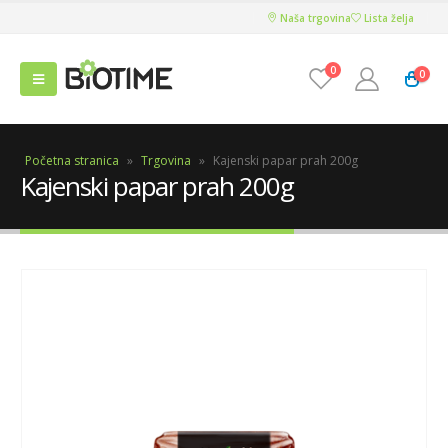
Naša trgovina
Lista želja
0
0
Početna stranica
»
Trgovina
»
Kajenski papar prah 200g
Kajenski papar prah 200g