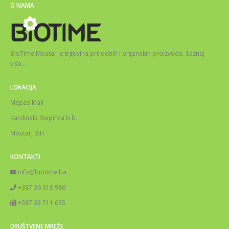
O NAMA
BioTime Mostar je trgovina prirodnih i organskih proizvoda.
Saznaj
više
…
LOKACIJA
Mepas Mall
Kardinala Stepinca b.b.
Mostar, BiH
KONTAKTI
info@biotime.ba
+387 36 316 986
+387 39 711 695
DRUŠTVENE MREŽE