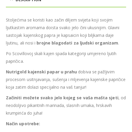
Stoljećima se koristi kao začin diljem svijeta koji svojim
ljutkastim aromama doista svako jelo čini ukusnijim. Glavni
sastojak kajenskog papra je kapsaicin koji biljkama daje
ljutinu, ali nosi i
brojne blagodati za ljudski organizam
.
Po Scovillovoj skali kajen spada kategoriji umjereno ljutih
papričica.
Nutrigold kajenski papar u prahu
dobiva se pažljivim
procesom usitnjavanja, sušenja i mljevenja kajenske papričice
koja zatim dolazi specijalno na vaš tanjur!
Začiniti možete svako jelo kojeg se vaša mašta sjeti
, od
neodoljivo pikantnih marinada, slasnih umaka, hrskavih
krumpirića do juha!
Način upotrebe: