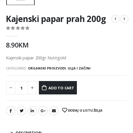
Kajenski papar prah 200g
0
out of 5
8.90
KM
Kajenski papar 200gr Nutrigold
CATEGORIES:
ORGANSKI PROIZVODI
,
ULJA I ZAČINI
ADD TO CART
DODAJ U LISTU ŽELJA
DESCRIPTION