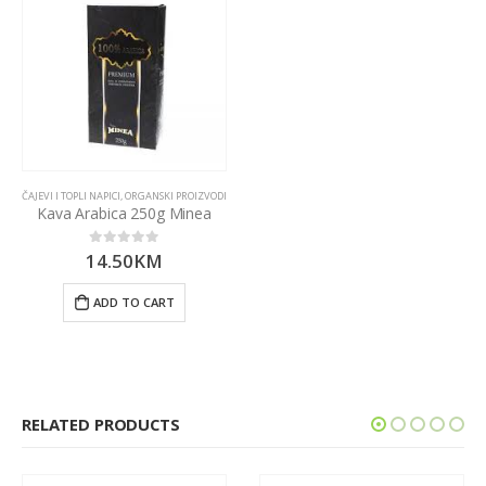
ČAJEVI I TOPLI NAPICI
,
ORGANSKI PROIZVODI
Kava Arabica 250g Minea
14.50
KM
0
out of 5
ADD TO CART
RELATED PRODUCTS