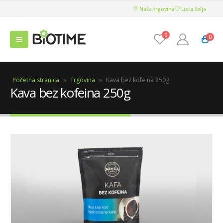
Naša trgovina
Lista želja
0
0
Početna stranica
»
Trgovina
»
Kava bez kofeina 250g
Kava bez kofeina 250g