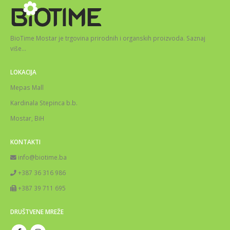
BioTime Mostar je trgovina prirodnih i organskih proizvoda.
Saznaj
više
…
LOKACIJA
Mepas Mall
Kardinala Stepinca b.b.
Mostar, BiH
KONTAKTI
info@biotime.ba
+387 36 316 986
+387 39 711 695
DRUŠTVENE MREŽE