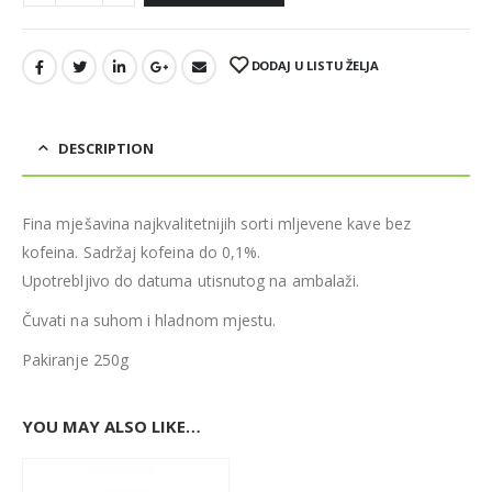
DODAJ U LISTU ŽELJA
DESCRIPTION
Fina mješavina najkvalitetnijih sorti mljevene kave bez
kofeina. Sadržaj kofeina do 0,1%.
Upotrebljivo do datuma utisnutog na ambalaži.
Čuvati na suhom i hladnom mjestu.
Pakiranje 250g
YOU MAY ALSO LIKE…