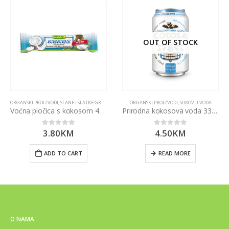
OUT OF STOCK
ORGANSKI PROIZVODI
,
SLANE I SLATKE GRICKALICE
ORGANSKI PROIZVODI
,
SOKOVI I VODA
Voćna pločica s kokosom 40g
Prirodna kokosova voda 330ml
3.80
KM
4.50
KM
0
out of 5
0
out of 5
ADD TO CART
READ MORE
O NAMA