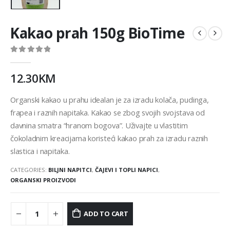
Kakao prah 150g BioTime
0
out of 5
12.30
KM
Organski kakao u prahu idealan je za izradu kolača, pudinga,
frapea i raznih napitaka. Kakao se zbog svojih svojstava od
davnina smatra “hranom bogova”. Uživajte u vlastitim
čokoladnim kreacijama koristeći kakao prah za izradu raznih
slastica i napitaka.
CATEGORIES:
BILJNI NAPITCI
,
ČAJEVI I TOPLI NAPICI
,
ORGANSKI PROIZVODI
ADD TO CART