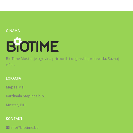
O NAMA
BioTime Mostar je trgovina prirodnih i organskih proizvoda.
Saznaj
više
…
LOKACIJA
Mepas Mall
Kardinala Stepinca b.b.
Mostar, BiH
KONTAKTI
info@biotime.ba