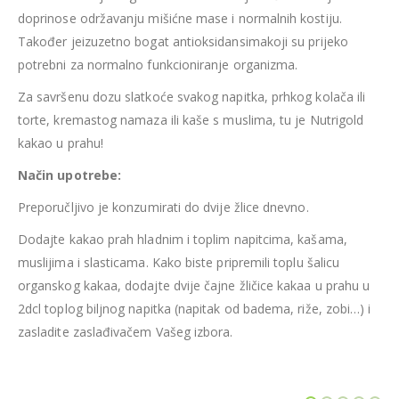
doprinose održavanju mišićne mase i normalnih kostiju.
Također jeizuzetno bogat antioksidansimakoji su prijeko
potrebni za normalno funkcioniranje organizma.
Za savršenu dozu slatkoće svakog napitka, prhkog kolača ili
torte, kremastog namaza ili kaše s muslima, tu je Nutrigold
kakao u prahu!
Način upotrebe:
Preporučljivo je konzumirati do dvije žlice dnevno.
Dodajte kakao prah hladnim i toplim napitcima, kašama,
muslijima i slasticama. Kako biste pripremili toplu šalicu
organskog kakaa, dodajte dvije čajne žličice kakaa u prahu u
2dcl toplog biljnog napitka (napitak od badema, riže, zobi…) i
zasladite zaslađivačem Vašeg izbora.