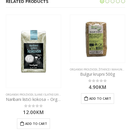
RELATED PRODUCTS
ORGANSKI PROIZVODI
,
ŽITARICE I MAHUNARKE
Bulgur krupni 500g
4.90
KM
0
out of 5
ORGANSKI PROIZVODI
,
SLANE I SLATKE GRICKALICE
ADD TO CART
Naribani listići kokosa – Organski 500g Nutrigold
12.00
KM
0
out of 5
ADD TO CART