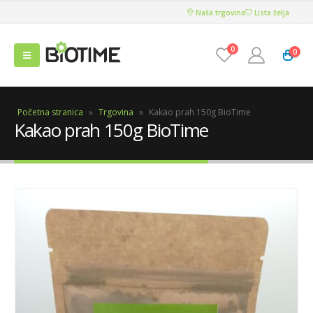
Naša trgovina
Lista želja
0
0
Početna stranica
»
Trgovina
»
Kakao prah 150g BioTime
Kakao prah 150g BioTime