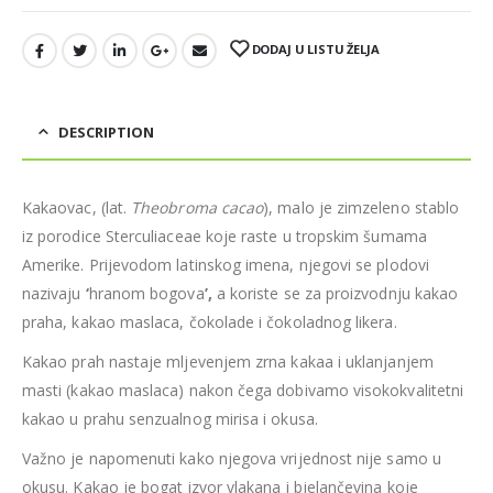
DODAJ U LISTU ŽELJA
DESCRIPTION
Kakaovac, (lat.
Theobroma cacao
), malo je zimzeleno stablo
iz porodice Sterculiaceae koje raste u tropskim šumama
Amerike. Prijevodom latinskog imena, njegovi se plodovi
nazivaju
‘
hranom bogova
’,
a koriste se za proizvodnju kakao
praha, kakao maslaca, čokolade i čokoladnog likera.
Kakao prah nastaje mljevenjem zrna kakaa i uklanjanjem
masti (kakao maslaca) nakon čega dobivamo visokokvalitetni
kakao u prahu senzualnog mirisa i okusa.
Važno je napomenuti kako njegova vrijednost nije samo u
okusu. Kakao je
bogat izvor vlakana i bjelančevina koje