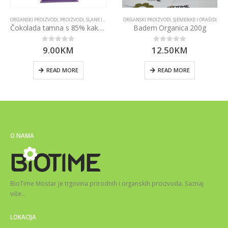
ORGANSKI PROIZVODI
,
PROIZVODI
,
SLANE I SLATKE GRICKALICE
ORGANSKI PROIZVODI
,
SJEMENKE I ORAŠIDI
Čokolada tamna s 85% kakaa – Organska 100g Dennree
Badem Organica 200g
9.00
KM
12.50
KM
0
out of 5
0
out of 5
READ MORE
READ MORE
O NAMA
BioTime Mostar je trgovina prirodnih i organskih proizvoda.
Saznaj
više
…
LOKACIJA