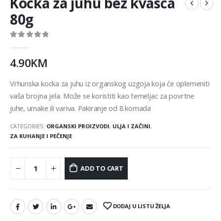
Kocka za juhu bez kvasca
80g
0
out of 5
4.90
KM
Vrhunska kocka za juhu iz organskog uzgoja koja će oplemeniti
vaša brojna jela. Može se koristiti kao temeljac za povrtne
juhe, umake ili variva. Pakiranje od 8 komada
CATEGORIES:
ORGANSKI PROIZVODI
,
ULJA I ZAČINI
,
ZA KUHANJE I PEČENJE
ADD TO CART
DODAJ U LISTU ŽELJA