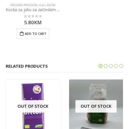
ORGANSKI PROIZVODI
,
ULJA I ZAČINI
Kocka za juhu sa začinskim biljem 84g
5.80
KM
0
out of 5
ADD TO CART
RELATED PRODUCTS
OUT OF STOCK
OUT OF STOCK