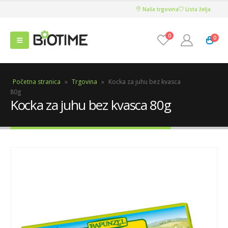
Naša trgovina
Lista želja
0
0
Početna stranica
»
Trgovina
»
Kocka za juhu bez kvasca
80g
Kocka za juhu bez kvasca 80g