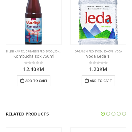
BILJNI NAPITCI
,
ORGANSKI PROIZVODI
,
SOKOVI I VODA
ORGANSKI PROIZVODI
,
SOKOVI I VODA
Kombucha sok 750ml
Voda Leda 1l
12.40
KM
1.20
KM
0
out of 5
0
out of 5
ADD TO CART
ADD TO CART
RELATED PRODUCTS