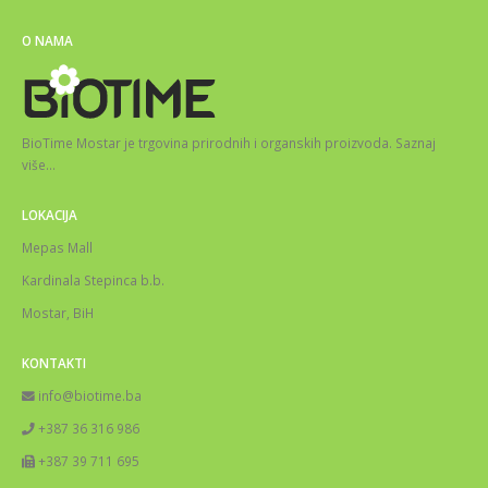
O NAMA
BioTime Mostar je trgovina prirodnih i organskih proizvoda.
Saznaj
više
…
LOKACIJA
Mepas Mall
Kardinala Stepinca b.b.
Mostar, BiH
KONTAKTI
info@biotime.ba
+387 36 316 986
+387 39 711 695