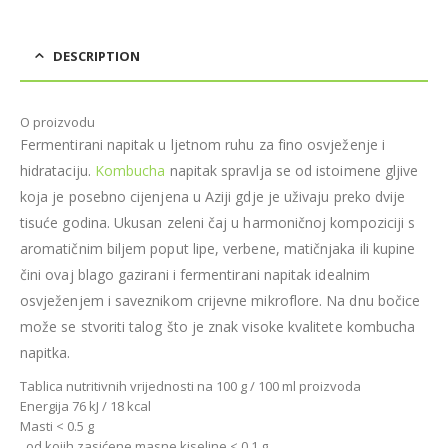
DESCRIPTION
O proizvodu
Fermentirani napitak u ljetnom ruhu za fino osvježenje i
hidrataciju.
Kombucha
napitak spravlja se od istoimene gljive
koja je posebno cijenjena u Aziji gdje je uživaju preko dvije
tisuće godina. Ukusan zeleni čaj u harmoničnoj kompoziciji s
aromatičnim biljem poput lipe, verbene, matičnjaka ili kupine
čini ovaj blago gazirani i fermentirani napitak idealnim
osvježenjem i saveznikom crijevne mikroflore. Na dnu bočice
može se stvoriti talog što je znak visoke kvalitete kombucha
napitka.
Tablica nutritivnih vrijednosti na 100 g / 100 ml proizvoda
Energija 76 kJ / 18 kcal
Masti < 0.5 g
..od kojih zasićene masne kiseline < 0.1 g