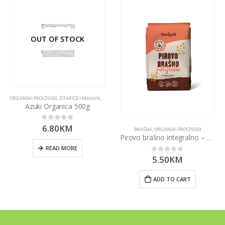
OUT OF STOCK
ORGANSKI PROIZVODI
,
ŽITARICE I MAHUNARKE
Azuki Organica 500g
6.80
KM
0
out of 5
BRAŠNA
,
ORGANSKI PROIZVODI
Pirovo brašno integralno – 1000g Nutrigold
READ MORE
5.50
KM
0
out of 5
ADD TO CART