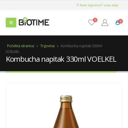
Naša trgovina
Lista želja
0
0
Početna stranica
»
Trgovina
»
Kombucha napitak 330ml
VOELKEL
Kombucha napitak 330ml VOELKEL