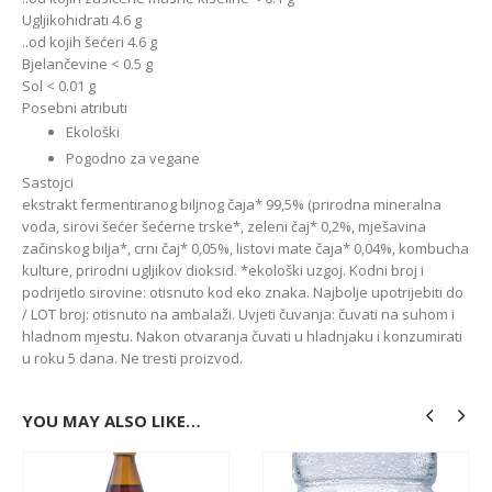
Ugljikohidrati 4.6 g
..od kojih šećeri 4.6 g
Bjelančevine < 0.5 g
Sol < 0.01 g
Posebni atributi
Ekološki
Pogodno za vegane
Sastojci
ekstrakt fermentiranog biljnog čaja* 99,5% (prirodna mineralna
voda, sirovi šećer šećerne trske*, zeleni čaj* 0,2%, mješavina
začinskog bilja*, crni čaj* 0,05%, listovi mate čaja* 0,04%, kombucha
kulture, prirodni ugljikov dioksid. *ekološki uzgoj. Kodni broj i
podrijetlo sirovine: otisnuto kod eko znaka. Najbolje upotrijebiti do
/ LOT broj: otisnuto na ambalaži. Uvjeti čuvanja: čuvati na suhom i
hladnom mjestu. Nakon otvaranja čuvati u hladnjaku i konzumirati
u roku 5 dana. Ne tresti proizvod.
YOU MAY ALSO LIKE…