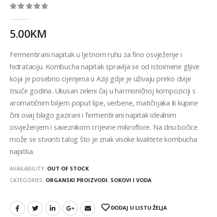
0
out of 5
5.00
KM
Fermentirani napitak u ljetnom ruhu za fino osvježenje i
hidrataciju. Kombucha napitak spravlja se od istoimene gljive
koja je posebno cijenjena u Aziji gdje je uživaju preko dvije
tisuće godina. Ukusan zeleni čaj u harmoničnoj kompoziciji s
aromatičnim biljem poput lipe, verbene, matičnjaka ili kupine
čini ovaj blago gazirani i fermentirani napitak idealnim
osvježenjem i saveznikom crijevne mikroflore. Na dnu bočice
može se stvoriti talog što je znak visoke kvalitete kombucha
napitka.
AVAILABILITY:
OUT OF STOCK
CATEGORIES:
ORGANSKI PROIZVODI
,
SOKOVI I VODA
DODAJ U LISTU ŽELJA