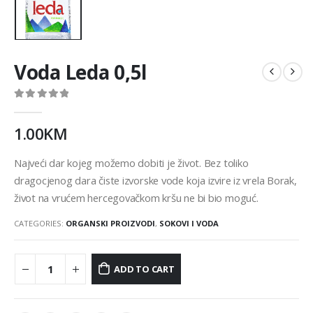
Voda Leda 0,5l
0
out of 5
1.00
KM
Najveći dar kojeg možemo dobiti je život. Bez toliko
dragocjenog dara čiste izvorske vode koja izvire iz vrela Borak,
život na vrućem hercegovačkom kršu ne bi bio moguć.
CATEGORIES:
ORGANSKI PROIZVODI
,
SOKOVI I VODA
ADD TO CART