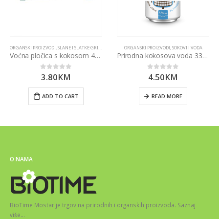
ORGANSKI PROIZVODI
,
SLANE I SLATKE GRICKALICE
ORGANSKI PROIZVODI
,
SOKOVI I VODA
Voćna pločica s kokosom 40g
Prirodna kokosova voda 330ml
3.80
KM
4.50
KM
0
out of 5
0
out of 5
ADD TO CART
READ MORE
O NAMA
BioTime Mostar je trgovina prirodnih i organskih proizvoda.
Saznaj
više
…