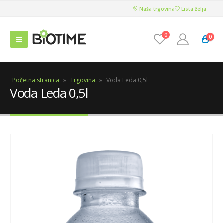
Naša trgovina
Lista želja
0
0
Početna stranica
»
Trgovina
»
Voda Leda 0,5l
Voda Leda 0,5l