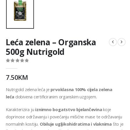
Leća zelena – Organska
500g Nutrigold
0
out of 5
7.50
KM
Nutrigold zelena leća je
prvoklasna 100% cijela zelena
leća
dobivena certificiranim organskim uzgojem.
Karakterizira ju
iznimno bogatstvo bjelančevina
koje
doprinose održavanju i povećanju mišićne mase te održavanju
normalnih kostiju.
Obiluje ugljikohidratima i vlaknima
što je