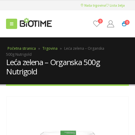
Naša trgovina
Lista želja
0
0
Početna stranica
»
Trgovina
»
Leća zelena – Organska
500g Nutrigold
Leća zelena – Organska 500g
Nutrigold