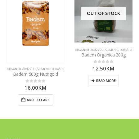
OUT OF STOCK
ORGANSKI PROIZVODI
,
SJEMENKE I ORAŠIDI
Badem Organica 200g
12.50
KM
0
out of 5
ORGANSKI PROIZVODI
,
SJEMENKE I ORAŠIDI
Badem 500g Nutrigold
READ MORE
16.00
KM
0
out of 5
ADD TO CART