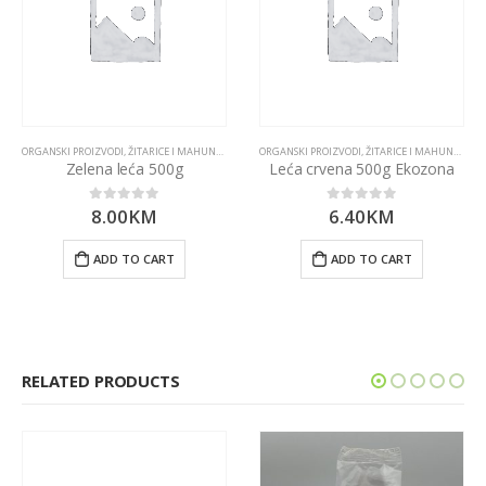
ORGANSKI PROIZVODI
,
ŽITARICE I MAHUNARKE
ORGANSKI PROIZVODI
,
ŽITARICE I MAHUNARKE
Zelena leća 500g
Leća crvena 500g Ekozona
8.00
KM
6.40
KM
0
out of 5
0
out of 5
ADD TO CART
ADD TO CART
RELATED PRODUCTS