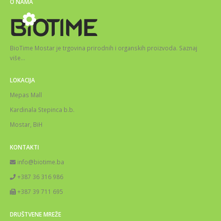
O NAMA
BioTime Mostar je trgovina prirodnih i organskih proizvoda.
Saznaj
više
…
LOKACIJA
Mepas Mall
Kardinala Stepinca b.b.
Mostar, BiH
KONTAKTI
info@biotime.ba
+387 36 316 986
+387 39 711 695
DRUŠTVENE MREŽE