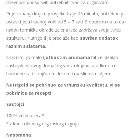
dnevnom unosu svih potrebnih tvari za organizam.
Prije kuhanja koje u prosjeku traje 45 minuta, potrebno je
ostaviti je u hladnoj vodi od 5 – 7 sati. S obzirom na to da i
nakon termičke obrade zelena leća zadržava svoju tvrdu
strukturu, Nutrigold je predlaže kao
savršen dodatak
raznim salatama.
Snažnim, pomalo
ljutkastim aromama
bit će idealan
sastojak zdravog domaćeg variva ili juhe, a odlično će
harmonizirati s rajčicom, lukom i maslinovim uljem.
Nutrigold se pobrinuo za vrhunsku kvalitetu, vi se
pobrinite za recept!
Sastojci:
100% zelena leća*
*iz kontroliranog organskog uzgoja
Napomena: