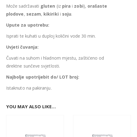
Može sadržavati
gluten
(iz
pira
i
zobi
),
orašaste
plodove
,
sezam
,
kikiriki
i
soju
.
Upute za upotrebu:
Isprati te kuhati u duploj količini vode 30 min.
Uvjeti čuvanja:
Čuvati na suhom i hladnom mjestu, zaštićeno od
direktne sunčeve svjetlosti.
Najbolje upotrijebit do/ LOT broj:
Istaknuto na pakiranju.
YOU MAY ALSO LIKE…