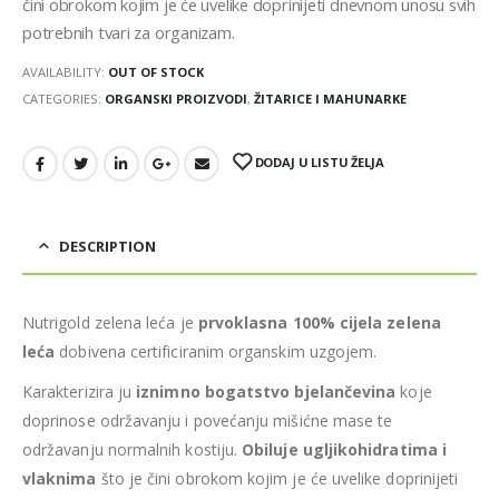
čini obrokom kojim je će uvelike doprinijeti dnevnom unosu svih
potrebnih tvari za organizam.
AVAILABILITY:
OUT OF STOCK
CATEGORIES:
ORGANSKI PROIZVODI
,
ŽITARICE I MAHUNARKE
DODAJ U LISTU ŽELJA
DESCRIPTION
Nutrigold zelena leća je
prvoklasna 100% cijela zelena
leća
dobivena certificiranim organskim uzgojem.
Karakterizira ju
iznimno bogatstvo bjelančevina
koje
doprinose održavanju i povećanju mišićne mase te
održavanju normalnih kostiju.
Obiluje ugljikohidratima i
vlaknima
što je čini obrokom kojim je će uvelike doprinijeti