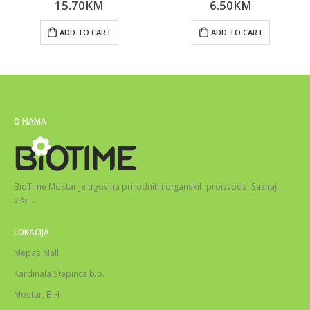
15.70
KM
6.50
KM
0
out of 5
0
out of 5
ADD TO CART
ADD TO CART
O NAMA
BioTime Mostar je trgovina prirodnih i organskih proizvoda.
Saznaj
više
…
LOKACIJA
Mepas Mall
Kardinala Stepinca b.b.
Mostar, BiH