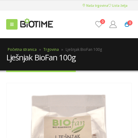
Naša trgovina
Lista želja
0
0
Početna stranica
»
Trgovina
»
Lješnjak BioFan 100g
Lješnjak BioFan 100g