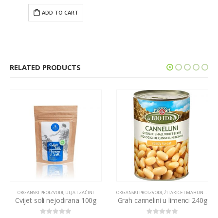
ADD TO CART
RELATED PRODUCTS
ORGANSKI PROIZVODI
,
ULJA I ZAČINI
ORGANSKI PROIZVODI
,
ŽITARICE I MAHUNARKE
Cvijet soli nejodirana 100g
Grah cannelini u limenci 240g