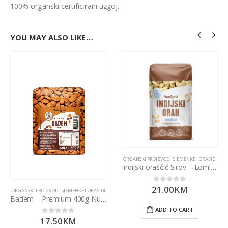
100% organski certificirani uzgoj.
YOU MAY ALSO LIKE…
ORGANSKI PROIZVODI
,
SJEMENKE I ORAŠIDI
Indijski oraščić Sirov – Lomljeni 750g Nutrigold
21.00
KM
0
out of 5
ORGANSKI PROIZVODI
,
SJEMENKE I ORAŠIDI
Badem – Premium 400g Nutrigold
ADD TO CART
17.50
KM
0
out of 5