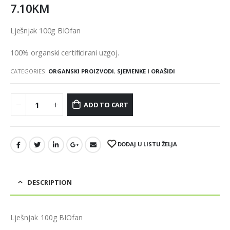
7.10
KM
Lješnjak 100g BIOfan
100% organski certificirani uzgoj.
CATEGORIES:
ORGANSKI PROIZVODI
,
SJEMENKE I ORAŠIDI
ADD TO CART
DODAJ U LISTU ŽELJA
DESCRIPTION
Lješnjak 100g BIOfan