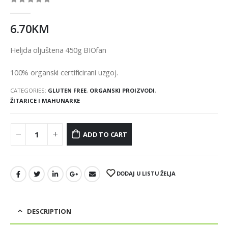
0
out of 5
6.70
KM
Heljda oljuštena 450g BIOfan
100% organski certificirani uzgoj.
CATEGORIES:
GLUTEN FREE
,
ORGANSKI PROIZVODI
,
ŽITARICE I MAHUNARKE
ADD TO CART
DODAJ U LISTU ŽELJA
DESCRIPTION