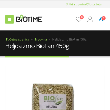
Naša trgovina
Lista želja
0
0
Početna stranica
»
Trgovina
»
Heljda zrno BioFan 450g
Heljda zrno BioFan 450g