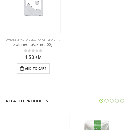
ORGANSKI PROIZVODI
,
ŽITARICE I MAHUNARKE
Zob neoljuštena 500g
4.50
KM
0
out of 5
ADD TO CART
RELATED PRODUCTS