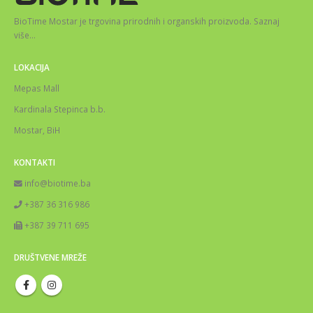
BioTime Mostar je trgovina prirodnih i organskih proizvoda.
Saznaj
više
…
LOKACIJA
Mepas Mall
Kardinala Stepinca b.b.
Mostar, BiH
KONTAKTI
info@biotime.ba
+387 36 316 986
+387 39 711 695
DRUŠTVENE MREŽE