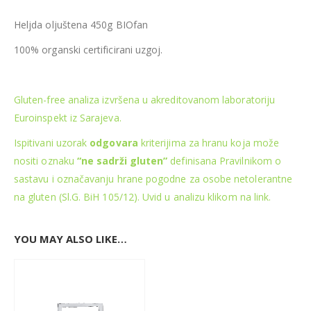
Heljda oljuštena 450g BIOfan
100% organski certificirani uzgoj.
Gluten-free analiza izvršena u akreditovanom laboratoriju
Euroinspekt iz Sarajeva.
Ispitivani uzorak
odgovara
kriterijima za hranu koja može
nositi oznaku
“ne sadrži gluten”
definisana Pravilnikom o
sastavu i označavanju hrane pogodne za osobe netolerantne
na gluten (Sl.G. BiH 105/12). Uvid u analizu klikom na link.
YOU MAY ALSO LIKE…