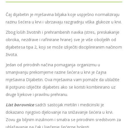
Čaj dijabetin je mješavina biljaka koje uspješno normaliziraju
razinu šećera u krvi i ubrzavaju razgradnju viška glukoze u krvi.
Zbog loših životnih i prehrambenih navika (stres, preskakanje
obroka, nezdrave i rafinirane hrane) sve je više oboljelih od
dijabetesa tipa 2, koji se može izliječiti discipliniranim načinom
života.
Jedan od prirodnih načina pomaganja organizmu u
smanjivanju prekomjerne razine šećera u krvi je čajna
mješavina Dijabetin. Ova mješavina vam pomaže da ublažite
ili potpuno izliječite dijabetes ako se koristi kombinirano uz
druge lijekove i pravilnu prehranu.
List borovnice
sadrži sastojak mirtilin i medicinski je
dokazano njegovo djelovanje na snižavanje šećera u krvi.
Zovu ga biljnim inzulinom i smatra se prirodnim sredstvom za
ublažavanje pa čak i liječenje šećerne bolesti.