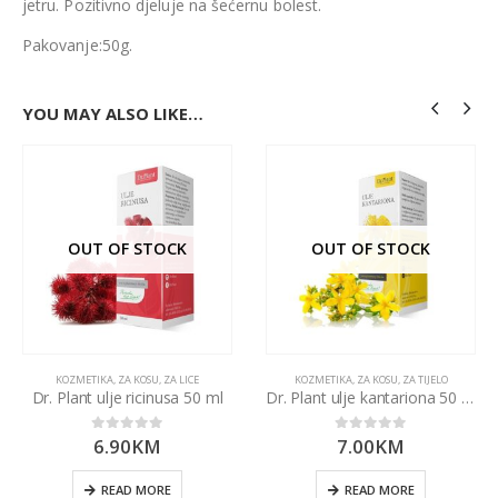
jetru. Pozitivno djeluje na šećernu bolest.
Pakovanje:50g.
YOU MAY ALSO LIKE…
OUT OF STOCK
OUT OF STOCK
KOZMETIKA
,
ZA KOSU
,
ZA LICE
KOZMETIKA
,
ZA KOSU
,
ZA TIJELO
Dr. Plant ulje ricinusa 50 ml
Dr. Plant ulje kantariona 50 ml
6.90
KM
7.00
KM
0
out of 5
0
out of 5
READ MORE
READ MORE