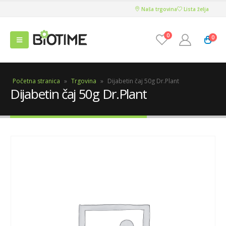
Naša trgovina
Lista želja
0
0
Početna stranica
»
Trgovina
»
Dijabetin čaj 50g Dr.Plant
Dijabetin čaj 50g Dr.Plant