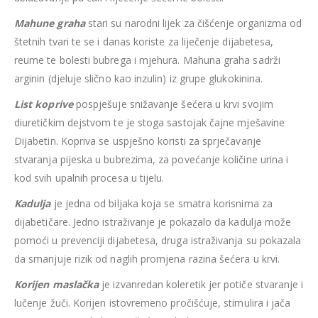
Mahune graha
stari su narodni lijek za čišćenje organizma od
štetnih tvari te se i danas koriste za liječenje dijabetesa,
reume te bolesti bubrega i mjehura. Mahuna graha sadrži
arginin (djeluje slično kao inzulin) iz grupe glukokinina.
List koprive
pospješuje snižavanje šećera u krvi svojim
diuretičkim dejstvom te je stoga sastojak čajne mješavine
Dijabetin. Kopriva se uspješno koristi za sprječavanje
stvaranja pijeska u bubrezima, za povećanje količine urina i
kod svih upalnih procesa u tijelu.
Kadulja
je jedna od biljaka koja se smatra korisnima za
dijabetičare. Jedno istraživanje je pokazalo da kadulja može
pomoći u prevenciji dijabetesa, druga istraživanja su pokazala
da smanjuje rizik od naglih promjena razina šećera u krvi.
Korijen maslačka
je izvanredan koleretik jer potiče stvaranje i
lučenje žuči. Korijen istovremeno pročišćuje, stimulira i jača