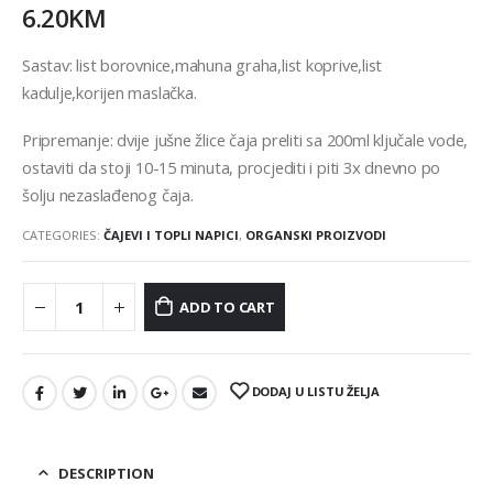
6.20
KM
Sastav: list borovnice,mahuna graha,list koprive,list
kadulje,korijen maslačka.
Pripremanje: dvije jušne žlice čaja preliti sa 200ml ključale vode,
ostaviti da stoji 10-15 minuta, procjediti i piti 3x dnevno po
šolju nezaslađenog čaja.
CATEGORIES:
ČAJEVI I TOPLI NAPICI
,
ORGANSKI PROIZVODI
ADD TO CART
DODAJ U LISTU ŽELJA
DESCRIPTION