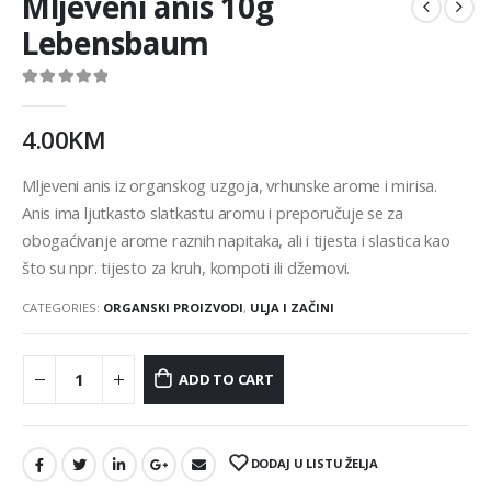
Mljeveni anis 10g
Lebensbaum
0
out of 5
4.00
KM
Mljeveni anis iz organskog uzgoja, vrhunske arome i mirisa.
Anis ima ljutkasto slatkastu aromu i preporučuje se za
obogaćivanje arome raznih napitaka, ali i tijesta i slastica kao
što su npr. tijesto za kruh, kompoti ili džemovi.
CATEGORIES:
ORGANSKI PROIZVODI
,
ULJA I ZAČINI
ADD TO CART
DODAJ U LISTU ŽELJA