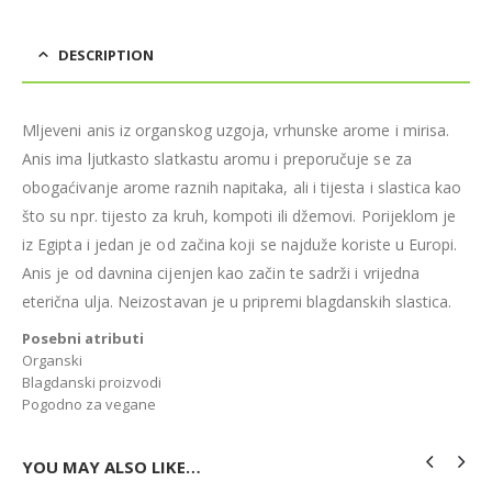
DESCRIPTION
Mljeveni anis iz organskog uzgoja, vrhunske arome i mirisa.
Anis ima ljutkasto slatkastu aromu i preporučuje se za
obogaćivanje arome raznih napitaka, ali i tijesta i slastica kao
što su npr. tijesto za kruh, kompoti ili džemovi. Porijeklom je
iz Egipta i jedan je od začina koji se najduže koriste u Europi.
Anis je od davnina cijenjen kao začin te sadrži i vrijedna
eterična ulja. Neizostavan je u pripremi blagdanskih slastica.
Posebni atributi
Organski
Blagdanski proizvodi
Pogodno za vegane
YOU MAY ALSO LIKE…