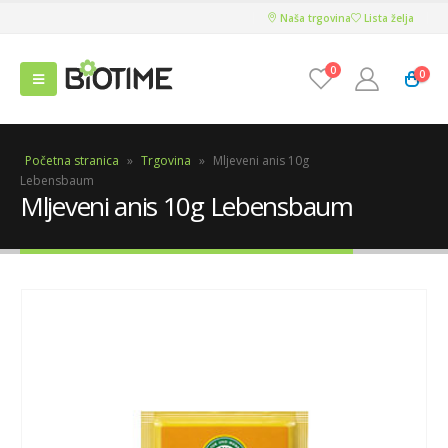
Naša trgovina
Lista želja
0
0
Početna stranica
»
Trgovina
»
Mljeveni anis 10g
Lebensbaum
Mljeveni anis 10g Lebensbaum