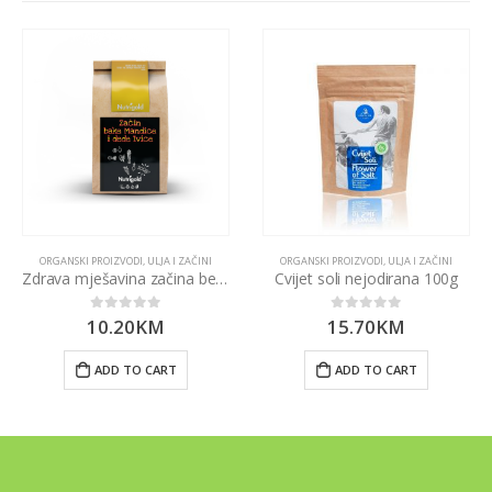
ORGANSKI PROIZVODI
,
ULJA I ZAČINI
ORGANSKI PROIZVODI
,
ULJA I ZAČINI
Zdrava mješavina začina bez soli 500g Nutrigold
Cvijet soli nejodirana 100g
10.20
KM
15.70
KM
0
out of 5
0
out of 5
ADD TO CART
ADD TO CART