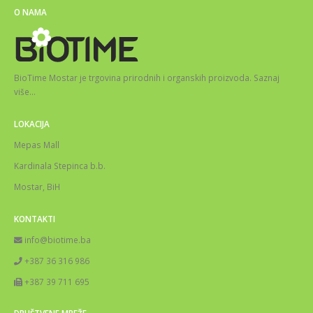
O NAMA
BioTime Mostar je trgovina prirodnih i organskih proizvoda.
Saznaj
više
…
LOKACIJA
Mepas Mall
Kardinala Stepinca b.b.
Mostar, BiH
KONTAKTI
info@biotime.ba
+387 36 316 986
+387 39 711 695