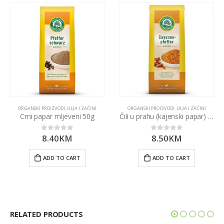
ORGANSKI PROIZVODI
,
ULJA I ZAČINI
ORGANSKI PROIZVODI
,
ULJA I ZAČINI
Crni papar mljeveni 50g
Čili u prahu (kajenski papar) 50g Lebensbaum
8.40
KM
8.50
KM
0
out of 5
0
out of 5
ADD TO CART
ADD TO CART
RELATED PRODUCTS