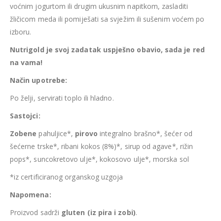
voćnim jogurtom ili drugim ukusnim napitkom, zasladiti
žličicom meda ili pomiješati sa svježim ili sušenim voćem po
izboru.
Nutrigold je svoj zadatak uspješno obavio, sada je red
na vama!
Način upotrebe:
Po želji, servirati toplo ili hladno.
Sastojci:
Zobene
pahuljice*,
pirovo
integralno brašno*, šećer od
šećerne trske*, ribani kokos (8%)*, sirup od agave*, rižin
pops*, suncokretovo ulje*, kokosovo ulje*, morska sol
*iz certificiranog organskog uzgoja
Napomena:
Proizvod sadrži
gluten (iz pira i zobi)
.