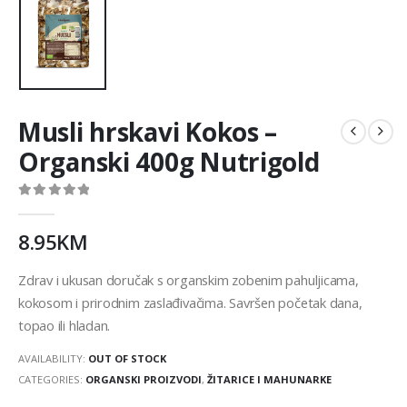
Musli hrskavi Kokos –
Organski 400g Nutrigold
0
out of 5
8.95
KM
Zdrav i ukusan doručak s organskim zobenim pahuljicama,
kokosom i prirodnim zaslađivačima. Savršen početak dana,
topao ili hladan.
AVAILABILITY:
OUT OF STOCK
CATEGORIES:
ORGANSKI PROIZVODI
,
ŽITARICE I MAHUNARKE