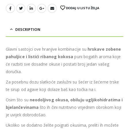
DODAJ U LISTU ŽELJA
DESCRIPTION
Glavni sastojci ove hranjive kombinacije su
hrskave zobene
pahuljice i listići ribanog kokosa
puni bogatih aroma koje
će razbiti sve dosadne okuse i postati broj jedan vašeg
doručka.
Za posebnu dozu slatkoće zaslužni su šećer iz šećerne trske
te sirup od agave koji dolaze baš kao točka na i.
Osim što su
neodoljivog okusa, obiluju ugljikohidratima i
bjelančevinama
što ih čini nutritivno vrijednim obrokom koji
je uvijek dobrodošao.
Ukoliko se dodatno želite poigrati okusima, preliti ih možete