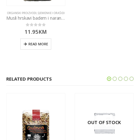
ORGANSKI PROIZVODI
,
SJEMENKE I ORAŠIDI
Musli hrskavi badem i naranča 300g Ekozona
11.95
KM
0
out of 5
READ MORE
RELATED PRODUCTS
OUT OF STOCK