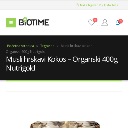
Naša trgovina
Lista želja
0
0
Početna stranica
»
Trgovina
»
Musli hrskavi Kokos –
Organski 400g Nutrigold
Musli hrskavi Kokos – Organski 400g
Nutrigold