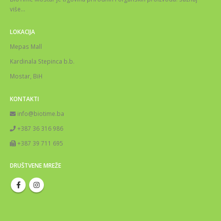
više
…
LOKACIJA
Mepas Mall
Kardinala Stepinca b.b.
Mostar, BiH
KONTAKTI
info@biotime.ba
+387 36 316 986
+387 39 711 695
DRUŠTVENE MREŽE