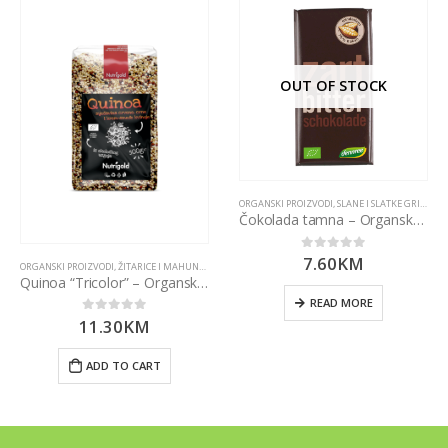
OUT OF STOCK
ORGANSKI PROIZVODI
,
SLANE I SLATKE GRICKALICE
Čokolada tamna – Organska 100g Dennree
7.60
KM
0
out of 5
ORGANSKI PROIZVODI
,
ŽITARICE I MAHUNARKE
Quinoa “Tricolor” – Organska 500g Nutrigold
READ MORE
11.30
KM
0
out of 5
ADD TO CART