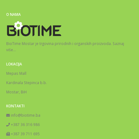
O NAMA
BioTime Mostar je trgovina prirodnih i organskih proizvoda.
Saznaj
više
…
LOKACIJA
Mepas Mall
Kardinala Stepinca b.b.
Mostar, BiH
KONTAKTI
info@biotime.ba
+387 36 316 986
+387 39 711 695