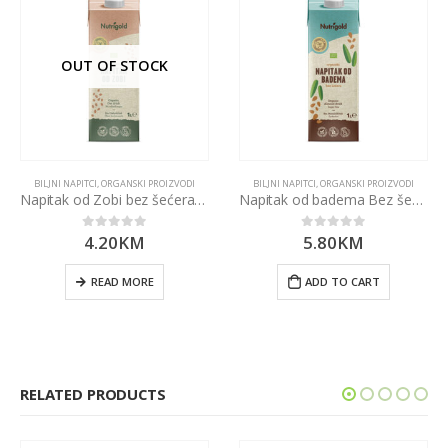
OUT OF STOCK
BILJNI NAPITCI
,
ORGANSKI PROIZVODI
BILJNI NAPITCI
,
ORGANSKI PROIZVODI
Napitak od Zobi bez šećera – Organski 1000ml Nutrigold
Napitak od badema Bez šećera – Organski 1000ml Nutrigold
4.20
KM
5.80
KM
0
out of 5
0
out of 5
READ MORE
ADD TO CART
RELATED PRODUCTS