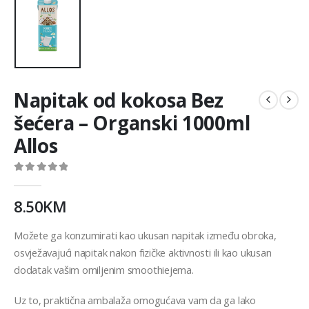
Napitak od kokosa Bez
šećera – Organski 1000ml
Allos
0
out of 5
8.50
KM
Možete ga konzumirati kao ukusan napitak između obroka,
osvježavajući napitak nakon fizičke aktivnosti ili kao ukusan
dodatak vašim omiljenim smoothiejema.
Uz to, praktična ambalaža omogućava vam da ga lako