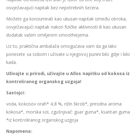
osvježavajući napitak bez nepotrebnih šećera.
Možete ga konzumirati kao ukusan napitak između obroka,
osvježavajući napitak nakon fizičke aktivnosti ili kao ukusan
dodatak vašim omiljenim smoothiejema.
Uz to, praktična ambalaža omogućava vam da ga lako
ponesete sa sobom i uživate u njegovoj punini bilo gdje i bilo
kada.
Uživajte u prirodi, uživajte u Allos napitku od kokosa iz
kontroliranog organskog uzgoja!
Sastojci:
voda, kokosov orah* 4,8 %, rižin škrob*, prirodna aroma
kokosa*, morska sol, zgušnjivač: guar guma*, ksantan guma
*iz kontroliranog organskog uzgoja
Napomena: