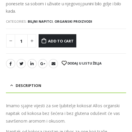
ponesete sa sobom i uživate u njegovoj punini bilo gdje i bilo
kada.
CATEGORIES:
BILJNI NAPITCI
,
ORGANSKI PROIZVODI
ADD TO CART
DODAJ U LISTU ŽELJA
DESCRIPTION
Imamo sjajne vijesti za sve ljubitelje kokosa! Allos organski
napitak od kokosa bez šećera i bez glutena oduševit će vas
savršenom aromom i okusom.
Napitak od kokosa izvrstan je izbor za one koji traže