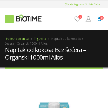
Naša trgovina
Lista želja
0
0
Početna stranica
»
Trgovina
»
Napitak od kokosa Bez
šećera – Organski 1000ml Allos
Napitak od kokosa Bez šećera –
Organski 1000ml Allos