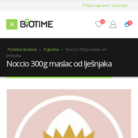
Naša trgovina
Lista želja
0
0
Početna stranica
»
Trgovina
»
Noccio 300g maslac od
lješnjaka
Noccio 300g maslac od lješnjaka