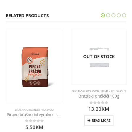
RELATED PRODUCTS
OUT OF STOCK
ORGANSKI PROIZVODI
,
SJEMENKE I ORAŠIDI
Brazilski oraščići 100g
13.20
KM
0
out of 5
BRAŠNA
,
ORGANSKI PROIZVODI
Pirovo brašno integralno – 1000g Nutrigold
READ MORE
5.50
KM
0
out of 5