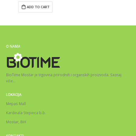
ADD TO CART
O NAMA
BioTime Mostar je trgovina prirodnih i organskih proizvoda.
Saznaj
više
…
LOKACIJA
Mepas Mall
Kardinala Stepinca b.b.
Mostar, BiH
KONTAKTI