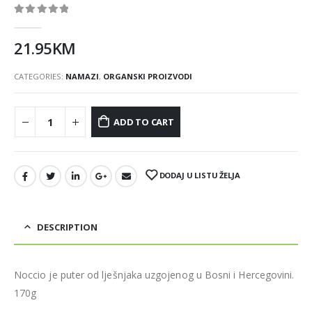
0
out of 5
21.95
KM
CATEGORIES:
NAMAZI
,
ORGANSKI PROIZVODI
ADD TO CART
DODAJ U LISTU ŽELJA
DESCRIPTION
Noccio je puter od lješnjaka uzgojenog u Bosni i Hercegovini.
170g