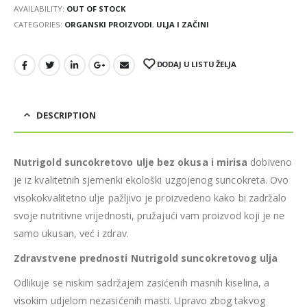
AVAILABILITY:
OUT OF STOCK
CATEGORIES:
ORGANSKI PROIZVODI
,
ULJA I ZAČINI
DODAJ U LISTU ŽELJA
DESCRIPTION
Nutrigold suncokretovo ulje bez okusa i mirisa
dobiveno
je iz kvalitetnih sjemenki ekološki uzgojenog suncokreta. Ovo
visokokvalitetno ulje pažljivo je proizvedeno kako bi zadržalo
svoje nutritivne vrijednosti, pružajući vam proizvod koji je ne
samo ukusan, već i zdrav.
Zdravstvene prednosti Nutrigold suncokretovog ulja
Odlikuje se niskim sadržajem zasićenih masnih kiselina, a
visokim udjelom nezasićenih masti. Upravo zbog takvog