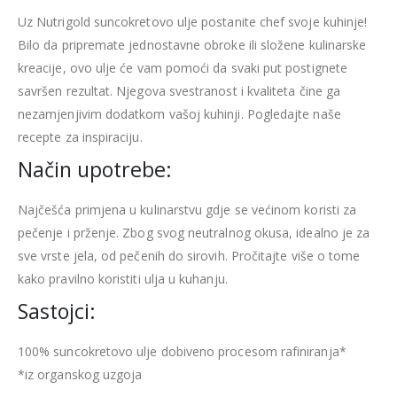
Uz Nutrigold suncokretovo ulje postanite chef svoje kuhinje!
Bilo da pripremate jednostavne obroke ili složene kulinarske
kreacije, ovo ulje će vam pomoći da svaki put postignete
savršen rezultat. Njegova svestranost i kvaliteta čine ga
nezamjenjivim dodatkom vašoj kuhinji.
Pogledajte naše
recepte za inspiraciju
.
Način upotrebe:
Najčešća primjena u kulinarstvu gdje se većinom koristi za
pečenje i prženje. Zbog svog neutralnog okusa, idealno je za
sve vrste jela, od pečenih do sirovih.
Pročitajte više o tome
kako pravilno koristiti ulja u kuhanju
.
Sastojci:
100% suncokretovo ulje dobiveno procesom rafiniranja*
*iz organskog uzgoja