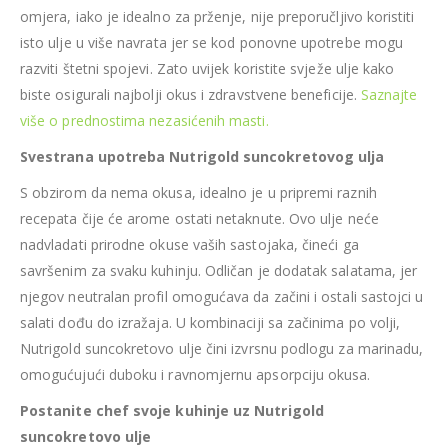
omjera, iako je idealno za prženje, nije preporučljivo koristiti
isto ulje u više navrata jer se kod ponovne upotrebe mogu
razviti štetni spojevi. Zato uvijek koristite svježe ulje kako
biste osigurali najbolji okus i zdravstvene beneficije.
Saznajte
više o prednostima nezasićenih masti.
Svestrana upotreba Nutrigold suncokretovog ulja
S obzirom da nema okusa, idealno je u pripremi raznih
recepata čije će arome ostati netaknute. Ovo ulje neće
nadvladati prirodne okuse vaših sastojaka, čineći ga
savršenim za svaku kuhinju. Odličan je dodatak salatama, jer
njegov neutralan profil omogućava da začini i ostali sastojci u
salati dođu do izražaja. U kombinaciji sa začinima po volji,
Nutrigold suncokretovo ulje čini izvrsnu podlogu za marinadu,
omogućujući duboku i ravnomjernu apsorpciju okusa.
Postanite chef svoje kuhinje uz Nutrigold
suncokretovo ulje