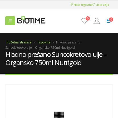
Naša trgovina
Lista želja
0
0
Početna stranica
»
Trgovina
»
Hladno prešano
Suncokretovo ulje – Organsko 750ml Nutrigold
Hladno prešano Suncokretovo ulje –
Organsko 750ml Nutrigold