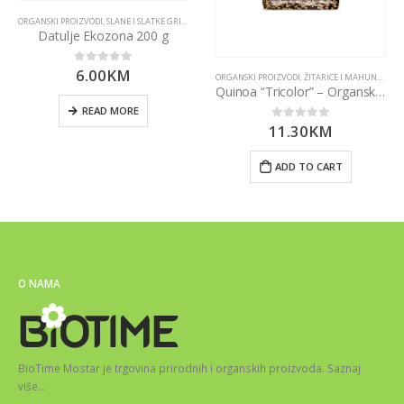
ORGANSKI PROIZVODI
,
SLANE I SLATKE GRICKALICE
Datulje Ekozona 200 g
6.00
KM
0
out of 5
ORGANSKI PROIZVODI
,
ŽITARICE I MAHUNARKE
Quinoa “Tricolor” – Organska 500g Nutrigold
READ MORE
11.30
KM
0
out of 5
ADD TO CART
O NAMA
BioTime Mostar je trgovina prirodnih i organskih proizvoda.
Saznaj
više
…