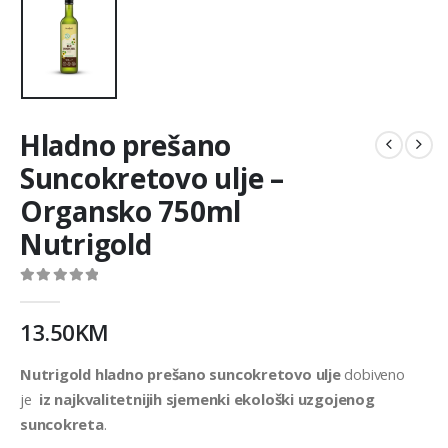
Hladno prešano
Suncokretovo ulje –
Organsko 750ml
Nutrigold
0
out of 5
13.50
KM
Nutrigold hladno prešano suncokretovo ulje
dobiveno
je
iz najkvalitetnijih sjemenki ekološki uzgojenog
suncokreta
.