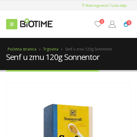
Naša trgovina
Lista želja
0
0
Početna stranica
»
Trgovina
»
Senf u zrnu 120g Sonnentor
Senf u zrnu 120g Sonnentor