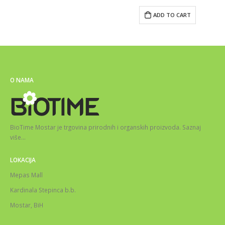
ADD TO CART
O NAMA
BioTime Mostar je trgovina prirodnih i organskih proizvoda.
Saznaj
više
…
LOKACIJA
Mepas Mall
Kardinala Stepinca b.b.
Mostar, BiH