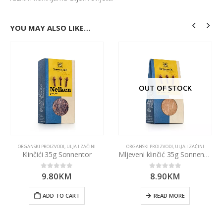
YOU MAY ALSO LIKE…
OUT OF STOCK
ORGANSKI PROIZVODI
,
ULJA I ZAČINI
ORGANSKI PROIZVODI
,
ULJA I ZAČINI
Klinčići 35g Sonnentor
Mljeveni klinčić 35g Sonnentor
9.80
KM
8.90
KM
0
out of 5
0
out of 5
ADD TO CART
READ MORE