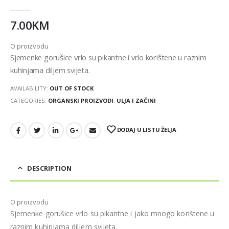
0
out of 5
7.00
KM
O proizvodu
Sjemenke gorušice vrlo su pikantne i vrlo korištene u raznim
kuhinjama diljem svijeta.
AVAILABILITY:
OUT OF STOCK
CATEGORIES:
ORGANSKI PROIZVODI
,
ULJA I ZAČINI
DODAJ U LISTU ŽELJA
DESCRIPTION
O proizvodu
Sjemenke gorušice vrlo su pikantne i jako mnogo korištene u
raznim kuhinjama diljem svijeta.