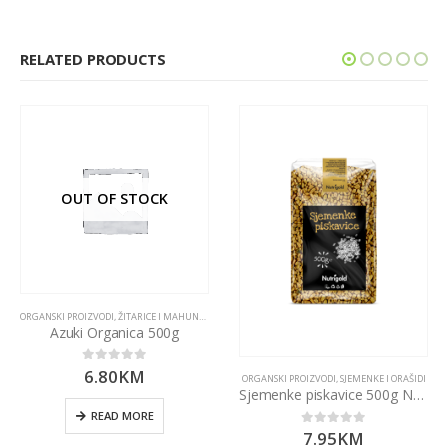
RELATED PRODUCTS
OUT OF STOCK
ORGANSKI PROIZVODI
,
ŽITARICE I MAHUNARKE
Azuki Organica 500g
6.80
KM
0
out of 5
ORGANSKI PROIZVODI
,
SJEMENKE I ORAŠIDI
Sjemenke piskavice 500g Nutrigold
READ MORE
7.95
KM
0
out of 5