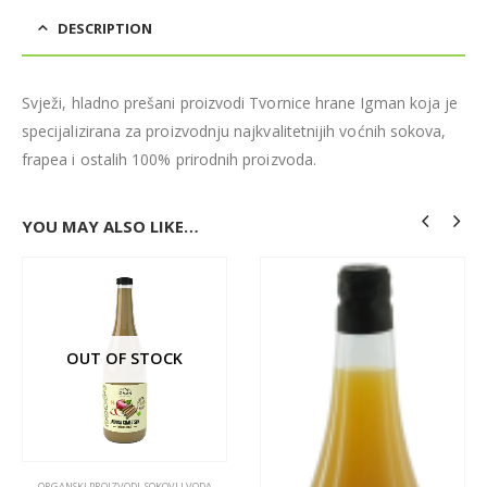
DESCRIPTION
Svježi, hladno prešani proizvodi Tvornice hrane Igman koja je
specijalizirana za proizvodnju najkvalitetnijih voćnih sokova,
frapea i ostalih 100% prirodnih proizvoda.
YOU MAY ALSO LIKE…
OUT OF STOCK
ORGANSKI PROIZVODI
,
SOKOVI I VODA