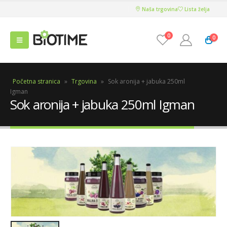
Naša trgovina
Lista želja
0
0
Početna stranica
»
Trgovina
»
Sok aronija + jabuka 250ml
Igman
Sok aronija + jabuka 250ml Igman