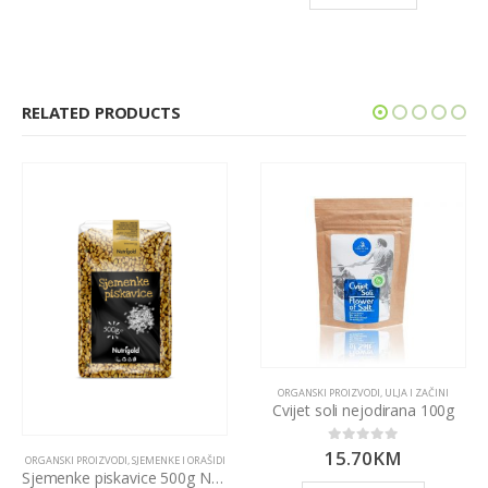
RELATED PRODUCTS
ORGANSKI PROIZVODI
,
ULJA I ZAČINI
Cvijet soli nejodirana 100g
15.70
KM
0
out of 5
ORGANSKI PROIZVODI
,
SJEMENKE I ORAŠIDI
Sjemenke piskavice 500g Nutrigold