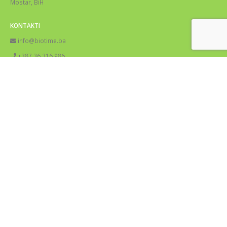
Mostar, BiH
KONTAKTI
info@biotime.ba
+387 36 316 986
+387 39 711 695
DRUŠTVENE MREŽE
© Copyright 2024. All Rights Reserved.