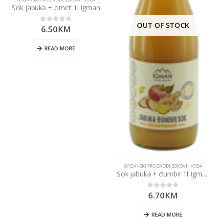
Sok jabuka + cimet 1l Igman
OUT OF STOCK
6.50
KM
0
out of 5
READ MORE
ORGANSKI PROIZVODI
,
SOKOVI I VODA
Sok jabuka + đumbir 1l Igman
6.70
KM
0
out of 5
READ MORE