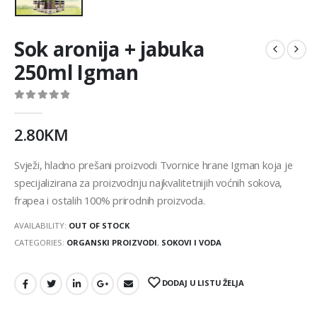
Sok aronija + jabuka
250ml Igman
0
out of 5
2.80
KM
Svježi, hladno prešani proizvodi Tvornice hrane Igman koja je
specijalizirana za proizvodnju najkvalitetnijih voćnih sokova,
frapea i ostalih 100% prirodnih proizvoda.
AVAILABILITY:
OUT OF STOCK
CATEGORIES:
ORGANSKI PROIZVODI
,
SOKOVI I VODA
DODAJ U LISTU ŽELJA