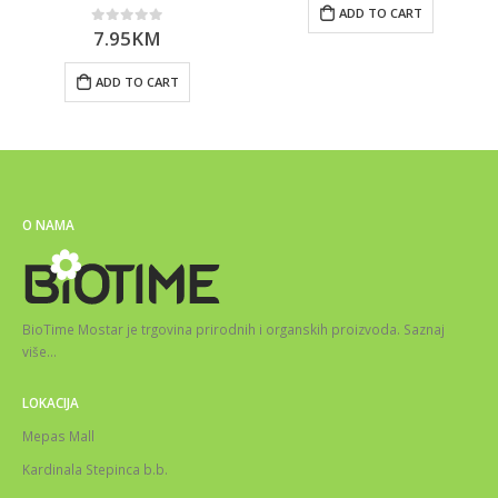
ADD TO CART
7.95
KM
0
out of 5
ADD TO CART
O NAMA
BioTime Mostar je trgovina prirodnih i organskih proizvoda.
Saznaj
više
…
LOKACIJA
Mepas Mall
Kardinala Stepinca b.b.