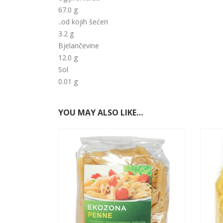
67.0 g
..od kojih šećeri
3.2 g
Bjelančevine
12.0 g
Sol
0.01 g
YOU MAY ALSO LIKE…