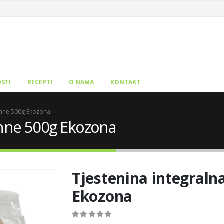
STI
RECEPTI
O NAMA
KONTAKT
enne 500g Ekozona
enne 500g Ekozona
Tjestenina integraln
Ekozona
0
out of 5