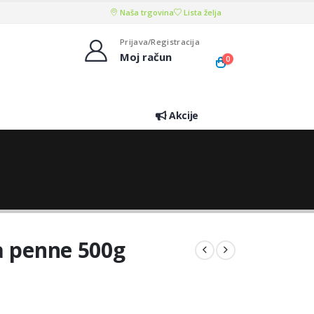
Naša trgovina
Lista želja
Prijava/Registracija
Moj račun
0
Akcije
a penne 500g