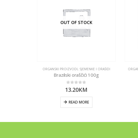
CK
OUT OF STOCK
SLATKE GRICKALICE
ORGANSKI PROIZVODI
,
SJEMENKE I ORAŠIDI
ORGAN
200 g
Brazilski oraščići 100g
0
out of 5
13.20
KM
E
READ MORE