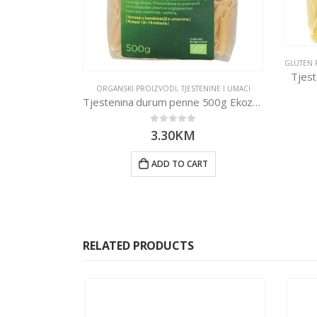
GLUTEN 
Tjest
ORGANSKI PROIZVODI
,
TJESTENINE I UMACI
Tjestenina durum penne 500g Ekozona
0
out of 5
3.30
KM
ADD TO CART
RELATED PRODUCTS