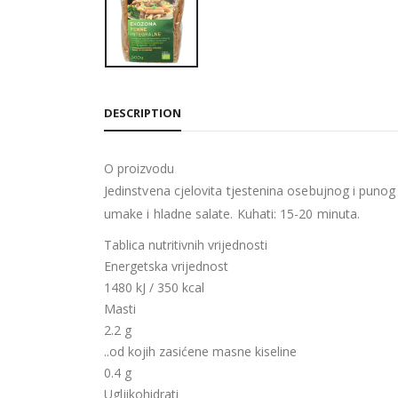
DESCRIPTION
O proizvodu
Jedinstvena cjelovita tjestenina osebujnog i punog
umake i hladne salate. Kuhati: 15-20 minuta.
Tablica nutritivnih vrijednosti
Energetska vrijednost
1480 kJ / 350 kcal
Masti
2.2 g
..od kojih zasićene masne kiseline
0.4 g
Ugljikohidrati