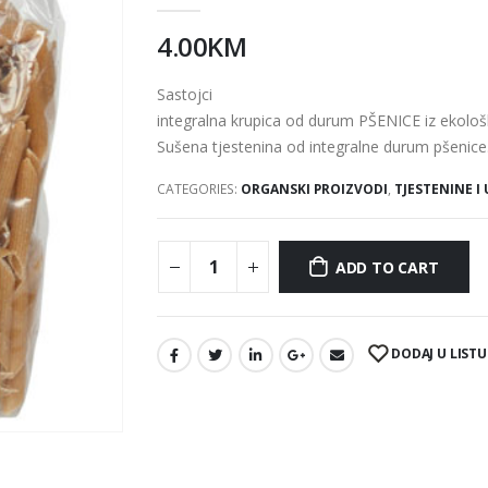
4.00
KM
Sastojci
integralna krupica od durum PŠENICE iz ekolo
Sušena tjestenina od integralne durum pšenice
CATEGORIES:
ORGANSKI PROIZVODI
,
TJESTENINE I
ADD TO CART
DODAJ U LISTU