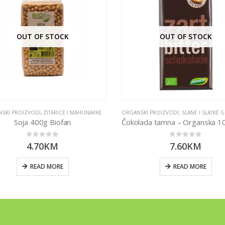
OUT OF STOCK
OUT OF STOCK
SKI PROIZVODI
,
ŽITARICE I MAHUNARKE
ORGANSKI PROIZVODI
,
SLANE I SLATKE G
Soja 400g Biofan
0
out of 5
0
out of 5
4.70
KM
7.60
KM
READ MORE
READ MORE