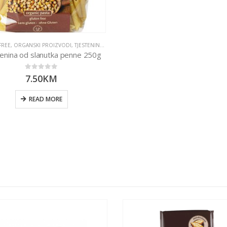
FREE
,
ORGANSKI PROIZVODI
,
TJESTENINE I UMACI
enina od slanutka penne 250g
0
out of 5
7.50
KM
READ MORE