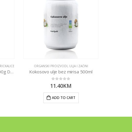
RICKALICE
ORGANSKI PROIZVODI
,
ULJA I ZAČINI
ORGANSKI
Čokolada tamna – Organska 100g Dennree
Kokosovo ulje bez mirisa 500ml
0
out of 5
11.40
KM
ADD TO CART