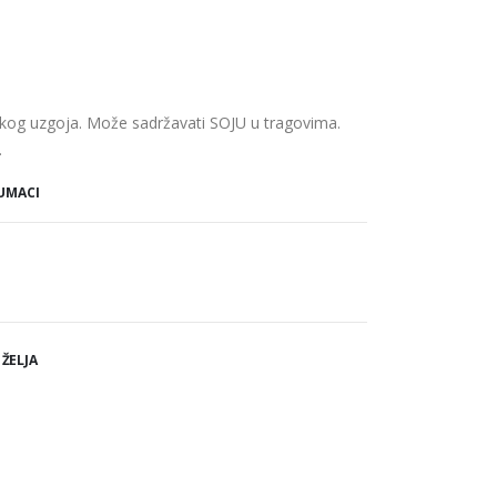
škog uzgoja. Može sadržavati SOJU u tragovima.
.
 UMACI
 ŽELJA