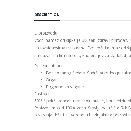
DESCRIPTION
O proizvodu
Voćni namaz od šipka je ukusan, zdrav i prirodan,
antioksidansima i vlaknima. Eko voćni namaz od šipk
namazati na kruh ili tost, kao preljev za sladoled,
Posebni atributi
Bez dodanog šećera. Sadrži prirodno prisutn
Organski
Pogodno za vegane
Sastojci
60% šipak*, koncentrirani sok jauke*, koncentrirani 
Proizvedeno od 100% voća. Stavlja na tržište RH: 
otvaranja držati zatvoreno u hladnjaku te potrošiti 