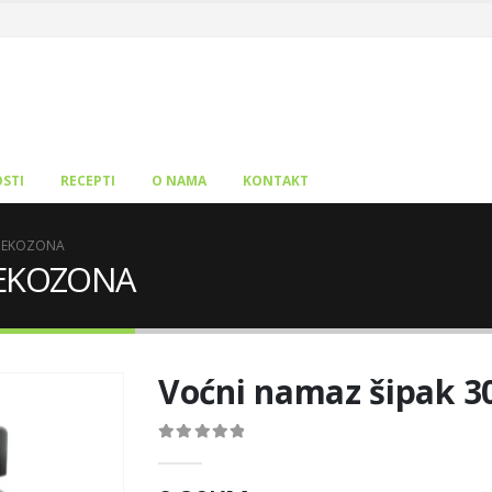
STI
RECEPTI
O NAMA
KONTAKT
g EKOZONA
g EKOZONA
Voćni namaz šipak 
0
out of 5