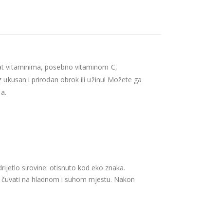
gat vitaminima, posebno vitaminom C,
 ukusan i prirodan obrok ili užinu! Možete ga
a.
rijetlo sirovine: otisnuto kod eko znaka.
a: čuvati na hladnom i suhom mjestu. Nakon