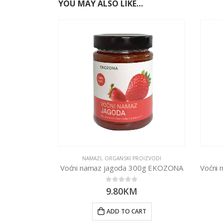
YOU MAY ALSO LIKE…
NAMAZI
,
ORGANSKI PROIZVODI
Voćni namaz jagoda 300g EKOZONA
0
out of 5
9.80
KM
ADD TO CART