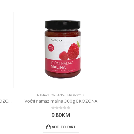
NAMAZI
,
ORGANSKI PROIZVODI
Voćni namaz marelica 300g EKOZONA
Voćni namaz malina 300g EKOZONA
0
out of 5
9.80
KM
ADD TO CART