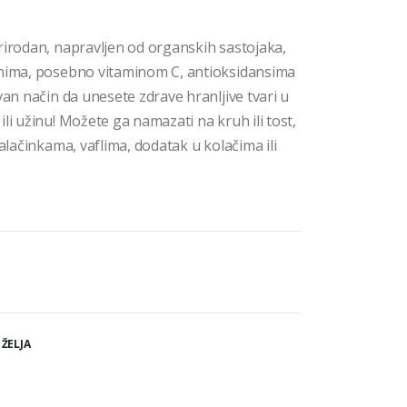
rirodan, napravljen od organskih sastojaka,
inima, posebno vitaminom C, antioksidansima
van način da unesete zdrave hranljive tvari u
li užinu! Možete ga namazati na kruh ili tost,
palačinkama, vaflima, dodatak u kolačima ili
 ŽELJA