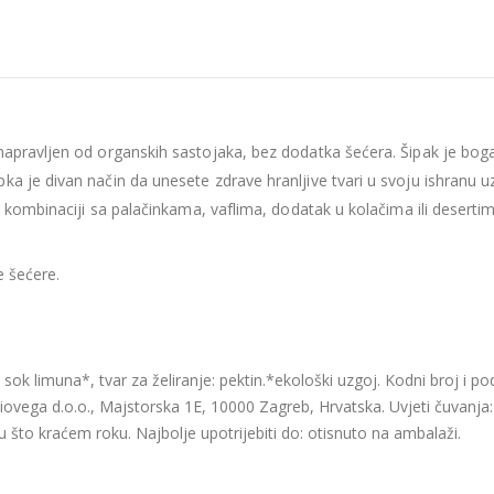
 napravljen od organskih sastojaka, bez dodatka šećera. Šipak je bo
a je divan način da unesete zdrave hranljive tvari u svoju ishranu uz
 u kombinaciji sa palačinkama, vaflima, dodatak u kolačima ili desertim
e šećere.
sok limuna*, tvar za želiranje: pektin.*ekološki uzgoj. Kodni broj i pod
Biovega d.o.o., Majstorska 1E, 10000 Zagreb, Hrvatska. Uvjeti čuvanj
u što kraćem roku. Najbolje upotrijebiti do: otisnuto na ambalaži.