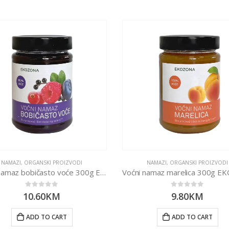
NAMAZI
,
ORGANSKI PROIZVODI
NAMAZI
,
ORGANSKI PROIZVODI
Voćni namaz bobičasto voće 300g EKOZONA
0
out of 5
0
out of 5
10.60
KM
9.80
KM
ADD TO CART
ADD TO CART