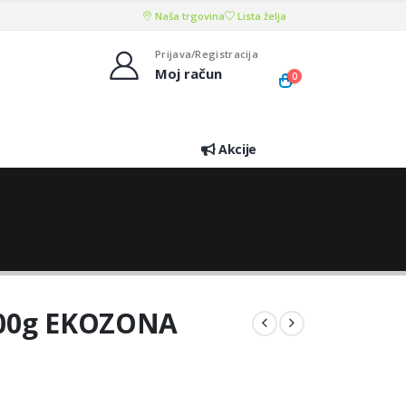
Naša trgovina
Lista želja
Prijava/Registracija
Moj račun
0
Akcije
300g EKOZONA