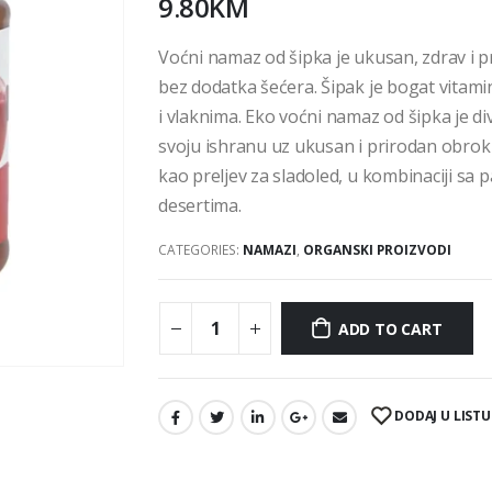
9.80
KM
Voćni namaz od šipka je ukusan, zdrav i p
bez dodatka šećera. Šipak je bogat vitam
i vlaknima. Eko voćni namaz od šipka je di
svoju ishranu uz ukusan i prirodan obrok i
kao preljev za sladoled, u kombinaciji sa 
desertima.
CATEGORIES:
NAMAZI
,
ORGANSKI PROIZVODI
ADD TO CART
DODAJ U LISTU