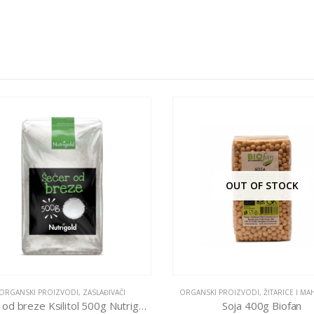
OUT OF STOCK
RGANSKI PROIZVODI
,
ZASLAĐIVAČI
ORGANSKI PROIZVODI
,
ŽITARICE I MA
Šećer od breze Ksilitol 500g Nutrigold
Soja 400g Biofan