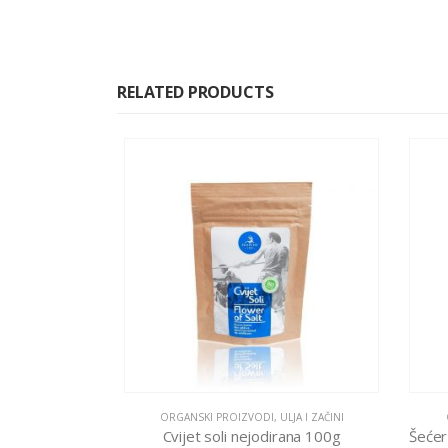
RELATED PRODUCTS
ASLAĐIVAČI
ORGANSKI PROIZVODI
,
ULJA I ZAČINI
O
Šećer kokosovog cvijeta 1000g Organski
Cvijet soli nejodirana 100g