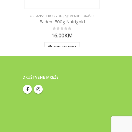
ORGANSKI PROIZVODI
,
SJEMENKE I ORAŠIDI
Badem 500g Nutrigold
0
out of 5
16.00
KM
ADD TO CART
DRUŠTVENE MREŽE