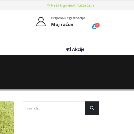
Naša trgovina
Lista želja
Prijava/Registracija
Moj račun
0
Akcije