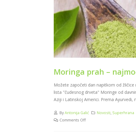
Moringa prah – najmoćn
Možete započeti dan napitkom od žličice 
lista "čudesnog drveta" Moringe od davnina 
Aziji i Latinskoj Americi. Prema Ayurvedi, m
By
Antonija Galić
Novosti
,
Superhrana
Comments Off