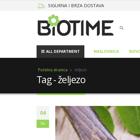
SIGURNA I BRZA DOSTAVA
ALL DEPARTMENT
NASLOVNICA
NOVO
Početna stranica
»
željezo
Tag - željezo
04
lis