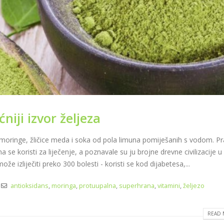
iji izvor željeza
moringe, žličice meda i soka od pola limuna pomiješanih s vodom. P
se koristi za liječenje, a poznavale su ju brojne drevne civilizacije u A
ože izliječiti preko 300 bolesti - koristi se kod dijabetesa,...
antioksidans
,
moringa
,
protuupalna
,
superhrana
,
vitamini
,
željezo
READ 