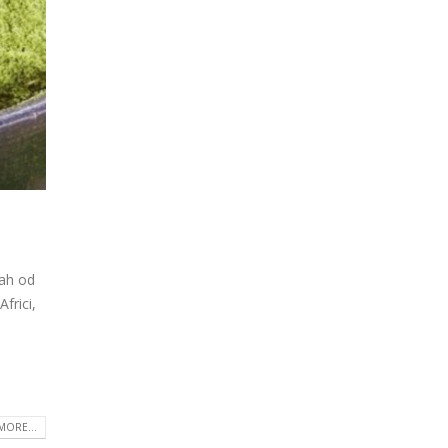
rah od
frici,
MORE...