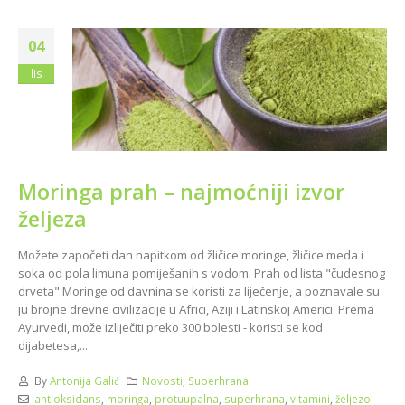
04
lis
Moringa prah – najmoćniji izvor
željeza
Možete započeti dan napitkom od žličice moringe, žličice meda i
soka od pola limuna pomiješanih s vodom. Prah od lista "čudesnog
drveta" Moringe od davnina se koristi za liječenje, a poznavale su
ju brojne drevne civilizacije u Africi, Aziji i Latinskoj Americi. Prema
Ayurvedi, može izliječiti preko 300 bolesti - koristi se kod
dijabetesa,...
By
Antonija Galić
Novosti
,
Superhrana
antioksidans
,
moringa
,
protuupalna
,
superhrana
,
vitamini
,
željezo