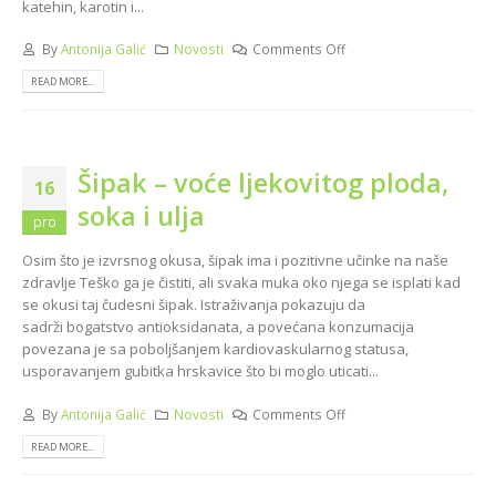
katehin, karotin i...
By
Antonija Galić
Novosti
Comments Off
READ MORE...
Šipak – voće ljekovitog ploda,
16
soka i ulja
pro
Osim što je izvrsnog okusa, šipak ima i pozitivne učinke na naše
zdravlje Teško ga je čistiti, ali svaka muka oko njega se isplati kad
se okusi taj čudesni šipak. Istraživanja pokazuju da
sadrži bogatstvo antioksidanata, a povećana konzumacija
povezana je sa poboljšanjem kardiovaskularnog statusa,
usporavanjem gubitka hrskavice što bi moglo uticati...
By
Antonija Galić
Novosti
Comments Off
READ MORE...