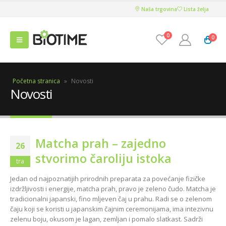
Naša trgovina
Lista želja
0
0
Početna stranica
»
Novosti
Novosti
Matcha prah – zajedno
26
stvorimo čaroliju istoka
tra
Jedan od najpoznatijih prirodnih preparata za povećanje fizičke
izdržljivosti i energije, matcha prah, pravo je zeleno čudo. Matcha je
tradicionalni japanski, fino mljeven čaj u prahu. Radi se o zelenom
čaju koji se koristi u japanskim čajnim ceremonijama, ima intezivnu
zelenu boju, okusom je lagan, zemljan i pomalo slatkast. Sadrži