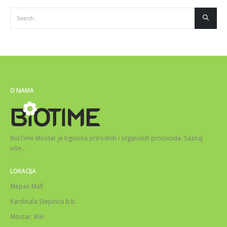
O NAMA
BioTime Mostar je trgovina prirodnih i organskih proizvoda.
Saznaj
više
…
LOKACIJA
Mepas Mall
Kardinala Stepinca b.b.
Mostar, BiH