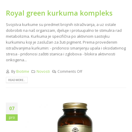
Royal green kurkuma kompleks
Svojstva kurkume su predmet brojnih istraživanja, a uz ostale
dobrobiti na naš organizam, djeluje i protuupalno te stimulira rad
metabolizma. Kurkuma je specifična po aktivnom sastojku
kurkuminu koji je zaslužan za žuti pigment. Prema provedenim
istraživanjima kurkumin: - pridonosi smanjenju upala i oksidativnog
stresa - pridonosi zaštiti stanica i zglobova - blokira aktivnosti
onkogena...
By
Biotime
Novosti
Comments Off
READ MORE...
07
pro