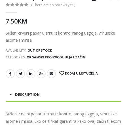
( There are no reviews yet. )
0
out of 5
7.50
KM
Sušeni crveni papar u zrnu iz kontroliranog uzgoja, vrhunske
arome i mirisa.
AVAILABILITY:
OUT OF STOCK
CATEGORIES:
ORGANSKI PROIZVODI
,
ULJA I ZAČINI
DODAJ U LISTU ŽELJA
DESCRIPTION
Sušeni crveni papar u zrnu iz kontroliranog uzgoja, vrhunske
arome i mirisa. Eko certifikat garantira kako ovaj začin tijekom