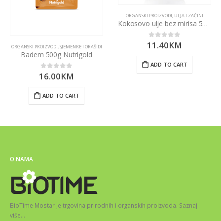
ORGANSKI PROIZVODI
,
ULJA I ZAČINI
Kokosovo ulje bez mirisa 500ml
11.40
KM
0
out of 5
ORGANSKI PROIZVODI
,
SJEMENKE I ORAŠIDI
Badem 500g Nutrigold
ADD TO CART
16.00
KM
0
out of 5
ADD TO CART
O NAMA
BioTime Mostar je trgovina prirodnih i organskih proizvoda.
Saznaj
više
…