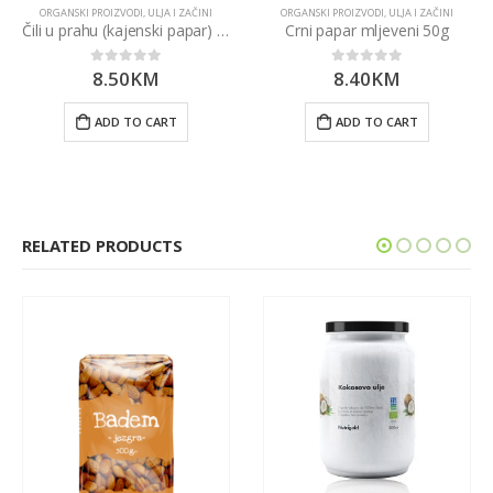
ORGANSKI PROIZVODI
,
ULJA I ZAČINI
ORGANSKI PROIZVODI
,
ULJA I ZAČINI
Čili u prahu (kajenski papar) 50g Lebensbaum
Crni papar mljeveni 50g
8.50
KM
8.40
KM
0
out of 5
0
out of 5
ADD TO CART
ADD TO CART
RELATED PRODUCTS