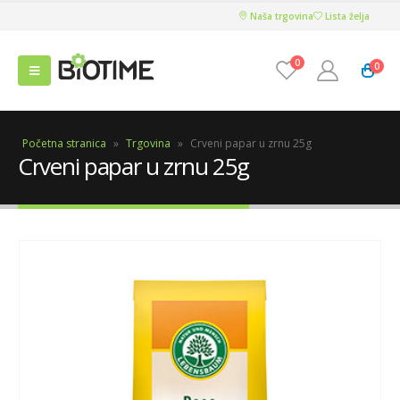
Naša trgovina
Lista želja
0
0
Početna stranica
»
Trgovina
»
Crveni papar u zrnu 25g
Crveni papar u zrnu 25g