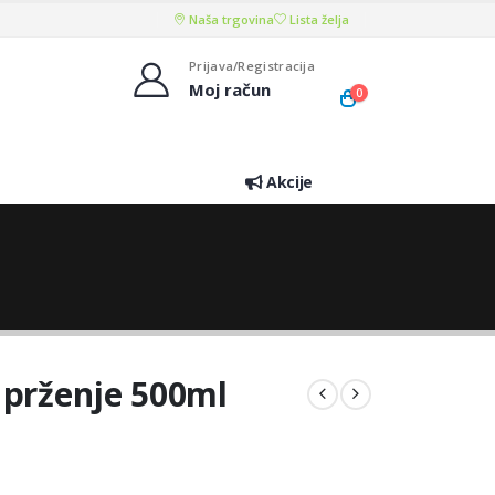
Naša trgovina
Lista želja
Prijava/Registracija
Moj račun
0
Akcije
 prženje 500ml