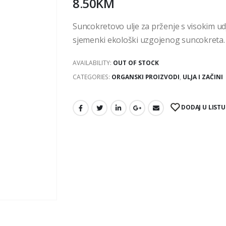
8.50
KM
Suncokretovo ulje za prženje s visokim udj
sjemenki ekološki uzgojenog suncokreta.
AVAILABILITY:
OUT OF STOCK
CATEGORIES:
ORGANSKI PROIZVODI
,
ULJA I ZAČINI
DODAJ U LISTU