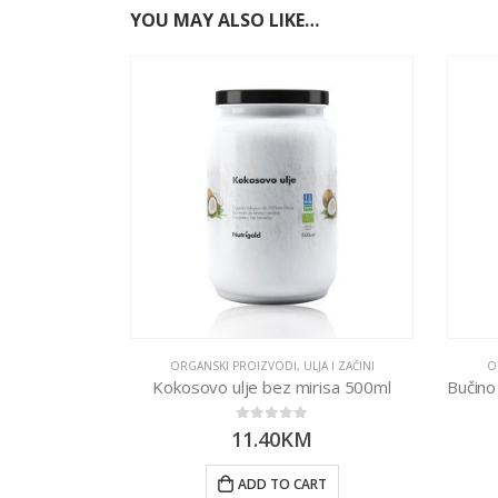
YOU MAY ALSO LIKE…
ORGANSKI PROIZVODI
,
ULJA I ZAČINI
O
Kokosovo ulje bez mirisa 500ml
0
out of 5
11.40
KM
ADD TO CART