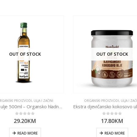
OUT OF STOCK
OUT OF STOCK
RGANSKI PROIZVODI
,
ULJA I ZAČINI
ORGANSKI PROIZVODI
,
ULJA I ZAČ
Bučino ulje 500ml – Organsko hladno prešano
0
out of 5
0
out of 5
29.20
KM
17.80
KM
READ MORE
READ MORE