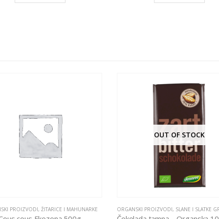
OUT OF STOCK
SKI PROIZVODI
,
ŽITARICE I MAHUNARKE
ORGANSKI PROIZVODI
,
SLANE I SLATKE G
Cous cous Ekozona 500g