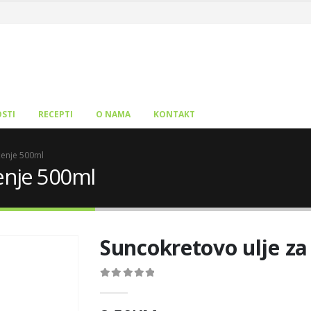
STI
RECEPTI
O NAMA
KONTAKT
ženje 500ml
enje 500ml
Suncokretovo ulje za
0
out of 5