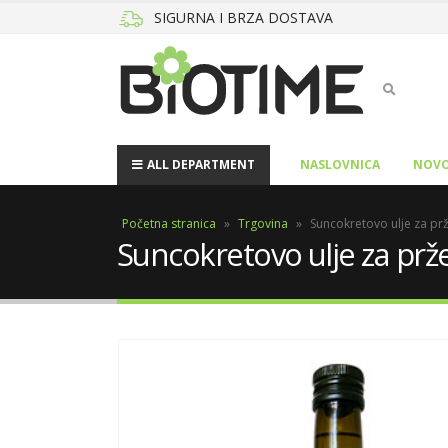
SIGURNA I BRZA DOSTAVA
ALL DEPARTMENT
NASLOVNICA
NOVO
Početna stranica
»
Trgovina
»
Suncokretovo ulje za pr
Suncokretovo ulje za prž