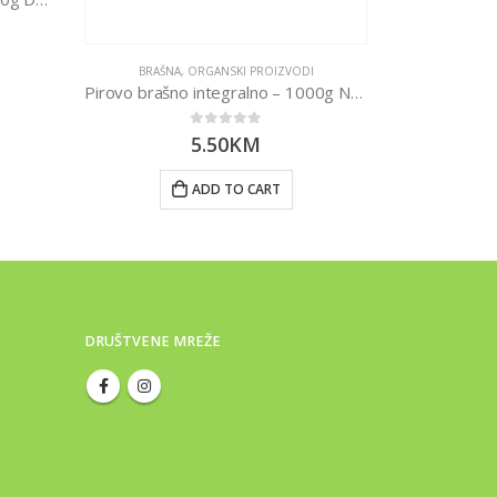
BRAŠNA
,
ORGANSKI PROIZVODI
Pirovo brašno integralno – 1000g Nutrigold
0
out of 5
5.50
KM
ADD TO CART
DRUŠTVENE MREŽE