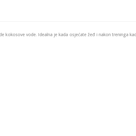
okosove vode. Idealna je kada osjećate žeđ i nakon treninga kada tre
.