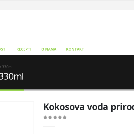
STI
RECEPTI
O NAMA
KONTAKT
a 330ml
 330ml
Kokosova voda priro
0
out of 5