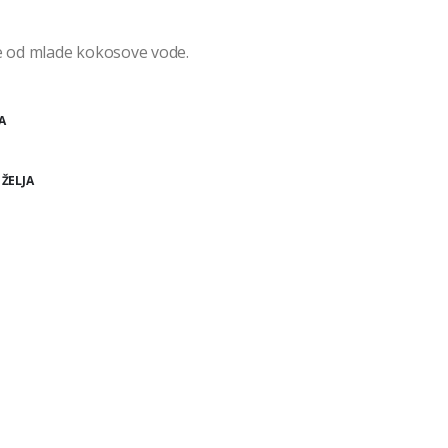
e od mlade kokosove vode.
A
 ŽELJA