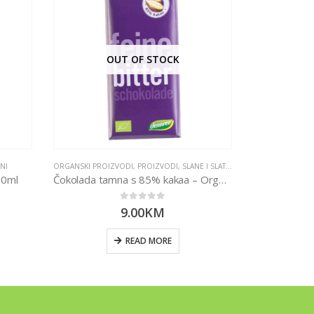
OUT OF STOCK
INI
ORGANSKI PROIZVODI
,
PROIZVODI
,
SLANE I SLATKE GRICKALICE
00ml
Čokolada tamna s 85% kakaa – Organska 100g Dennree
0
out of 5
9.00
KM
ORGANSKI P
Bade
READ MORE