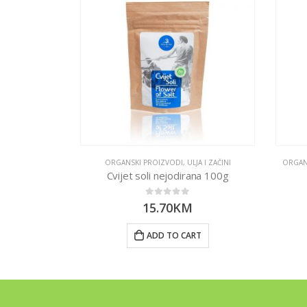
SLATKE GRICKALICE
ORGANSKI PROIZVODI
,
ULJA I ZAČINI
ORGAN
osom 40g
Cvijet soli nejodirana 100g
0
out of 5
15.70
KM
RT
ADD TO CART