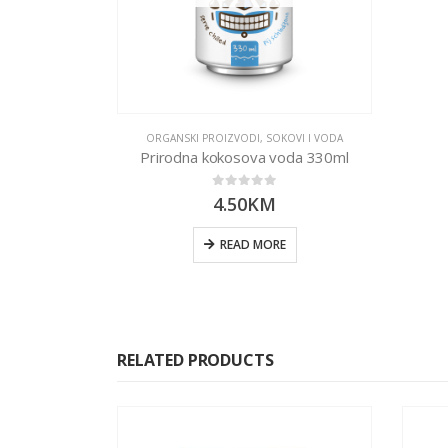
ORGANSKI PROIZVODI
,
SOKOVI I VODA
Prirodna kokosova voda 330ml
0
out of 5
4.50
KM
READ MORE
RELATED PRODUCTS