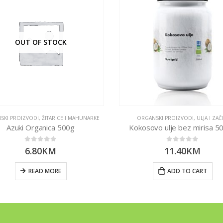
OUT OF STOCK
SKI PROIZVODI
,
ŽITARICE I MAHUNARKE
ORGANSKI PROIZVODI
,
ULJA I ZAČ
Azuki Organica 500g
Kokosovo ulje bez mirisa 5
0
out of 5
0
out of 5
6.80
KM
11.40
KM
READ MORE
ADD TO CART