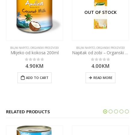
OUT OF STOCK
BILJNI NAPITCI
,
ORGANSKI PROIZVODI
BILJNI NAPITCI
,
ORGANSKI PROIZVODI
Mlijeko od kokosa 200ml
Napitak od zobi – Organski 1000ml Dennree
4.90
KM
4.00
KM
0
out of 5
0
out of 5
ADD TO CART
READ MORE
RELATED PRODUCTS