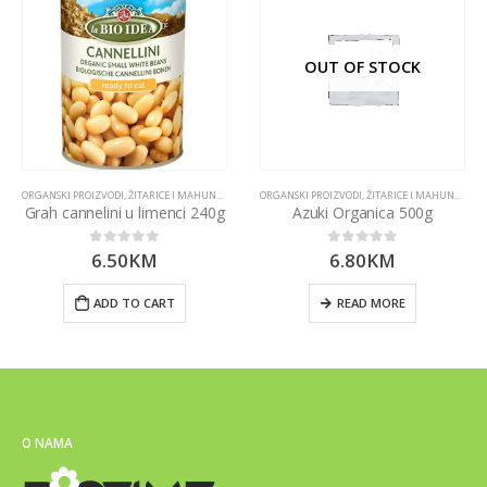
OUT OF STOCK
ORGANSKI PROIZVODI
,
ŽITARICE I MAHUNARKE
ORGANSKI PROIZVODI
,
ŽITARICE I MAHUNARKE
Grah cannelini u limenci 240g
Azuki Organica 500g
6.50
KM
6.80
KM
0
out of 5
0
out of 5
ADD TO CART
READ MORE
O NAMA