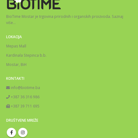
BioTime Mostar je trgovina prirodnih i organskih proizvoda.
Saznaj
više
…
LOKACIJA
Mepas Mall
Kardinala Stepinca b.b.
Mostar, BiH
KONTAKTI
info@biotime.ba
+387 36 316 986
+387 39 711 695
DRUŠTVENE MREŽE