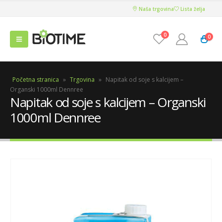
Naša trgovina
Lista želja
0
0
Početna stranica
»
Trgovina
»
Napitak od soje s kalcijem –
Organski 1000ml Dennree
Napitak od soje s kalcijem – Organski
1000ml Dennree