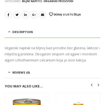
CATEGORIES:
BILJNI NAPITCI
,
ORGANSKI PROIZVODI
DODAJ U LISTU ŽELJA
DESCRIPTION
Veganski napitak na biljnoj bazi prirodno bez glutena, laktoze i
mliječnog proteina. Obogaćen sirupom od agave i morskom
algom Lithothamnium calcareum koja je izvor kalcija.
REVIEWS (0)
YOU MAY ALSO LIKE…