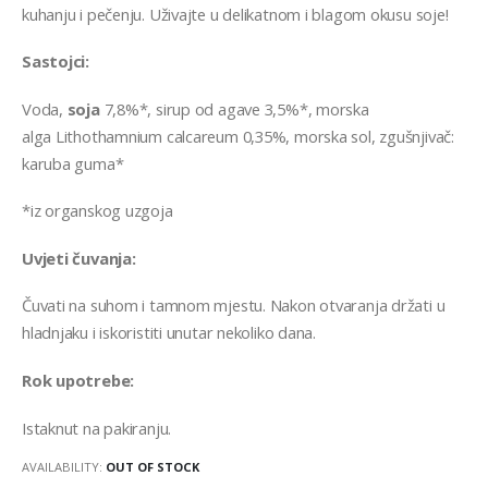
kuhanju i pečenju. Uživajte u delikatnom i blagom okusu soje!
Sastojci:
Voda,
soja
7,8%*, sirup od agave 3,5%*, morska
alga Lithothamnium calcareum 0,35%, morska sol, zgušnjivač:
karuba guma*
*iz organskog uzgoja
Uvjeti čuvanja:
Čuvati na suhom i tamnom mjestu. Nakon otvaranja držati u
hladnjaku i iskoristiti unutar nekoliko dana.
Rok upotrebe:
Istaknut na pakiranju.
AVAILABILITY:
OUT OF STOCK