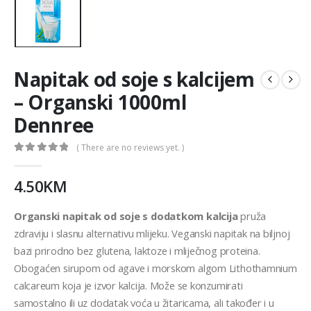
Napitak od soje s kalcijem
– Organski 1000ml
Dennree
( There are no reviews yet. )
0
out of 5
4.50
KM
Organski napitak od soje s dodatkom kalcija
pruža
zdraviju i slasnu alternativu mlijeku. Veganski napitak na biljnoj
bazi prirodno bez glutena, laktoze i mliječnog proteina.
Obogaćen sirupom od agave i morskom algom Lithothamnium
calcareum koja je izvor kalcija. Može se konzumirati
samostalno ili uz dodatak voća u žitaricama, ali također i u