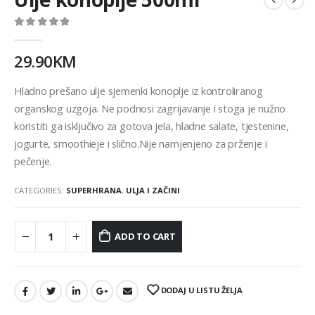
0
out of 5
29.90
KM
Hladno prešano ulje sjemenki konoplje iz kontroliranog
organskog uzgoja. Ne podnosi zagrijavanje i stoga je nužno
koristiti ga isključivo za gotova jela, hladne salate, tjestenine,
jogurte, smoothieje i slično.Nije namjenjeno za prženje i
pečenje.
CATEGORIES:
SUPERHRANA
,
ULJA I ZAČINI
ADD TO CART
DODAJ U LISTU ŽELJA