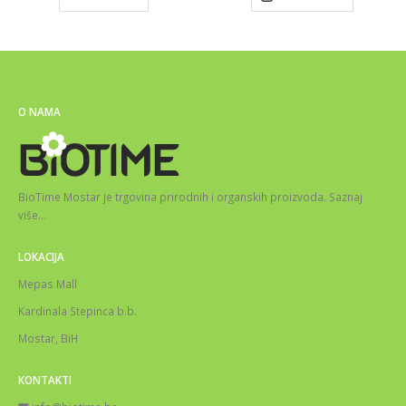
O NAMA
BioTime Mostar je trgovina prirodnih i organskih proizvoda.
Saznaj
više
…
LOKACIJA
Mepas Mall
Kardinala Stepinca b.b.
Mostar, BiH
KONTAKTI