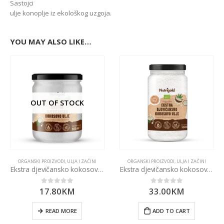
Sastojci
ulje konoplje iz ekološkog uzgoja.
YOU MAY ALSO LIKE…
OUT OF STOCK
ORGANSKI PROIZVODI
,
ULJA I ZAČINI
ORGANSKI PROIZVODI
,
ULJA I ZAČINI
Ekstra djevičansko kokosovo ulje 500ml
Ekstra djevičansko kokosovo ulje 1000ml
17.80
KM
33.00
KM
0
out of 5
0
out of 5
READ MORE
ADD TO CART