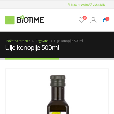
Naša trgovina
Lista želja
0
0
Početna stranica
»
Trgovina
»
Ulje konoplje 500ml
Ulje konoplje 500ml