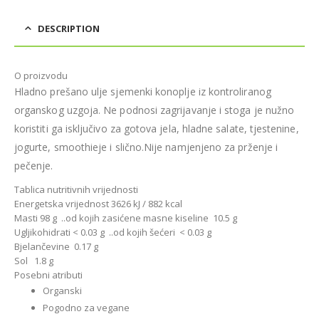
DESCRIPTION
O proizvodu
Hladno prešano ulje sjemenki konoplje iz kontroliranog
organskog uzgoja. Ne podnosi zagrijavanje i stoga je nužno
koristiti ga isključivo za gotova jela, hladne salate, tjestenine,
jogurte, smoothieje i slično.Nije namjenjeno za prženje i
pečenje.
Tablica nutritivnih vrijednosti
Energetska vrijednost 3626 kJ / 882 kcal
Masti 98 g ..od kojih zasićene masne kiseline 10.5 g
Ugljikohidrati < 0.03 g ..od kojih šećeri < 0.03 g
Bjelančevine 0.17 g
Sol 1.8 g
Posebni atributi
Organski
Pogodno za vegane