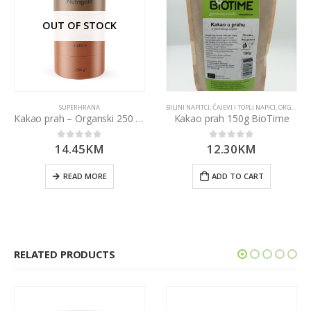
OUT OF STOCK
SUPERHRANA
BILJNI NAPITCI
,
ČAJEVI I TOPLI NAPICI
,
ORGANSKI PROIZVODI
Kakao prah – Organski 250 g Nutrigold
Kakao prah 150g BioTime
14.45
KM
12.30
KM
0
out of 5
0
out of 5
READ MORE
ADD TO CART
RELATED PRODUCTS