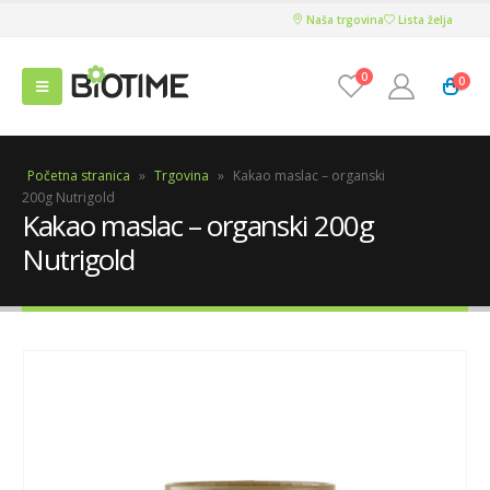
Naša trgovina
Lista želja
0
0
Početna stranica
»
Trgovina
»
Kakao maslac – organski
200g Nutrigold
Kakao maslac – organski 200g
Nutrigold