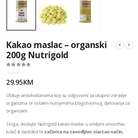
Kakao maslac – organski
200g Nutrigold
0
out of 5
29.95
KM
Obiluje antioksidansima koji su odgovorni za ukupno zdravlje
organizma te ostalim nutrijentima blagotvornog djelovanja za
organizam.
Stoga, dodajte Nutrigold kakao maslac u omiljeni smoothie,
kolač ili sladoled te
začinite na zavodljivo slastan način.