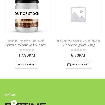
OUT OF STOCK
ORGANSKI PROIZVODI
,
ULJA I ZAČINI
ORGANSKI PROIZVODI
,
SJEMENKE I ORAŠIDI
Ekstra djevičansko kokosovo ulje 500ml
Bundevine golice 200g
17.80
KM
6.50
KM
0
out of 5
0
out of 5
READ MORE
ADD TO CART
O NAMA