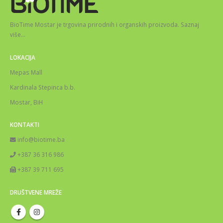
BioTime Mostar je trgovina prirodnih i organskih proizvoda.
Saznaj
više
…
LOKACIJA
Mepas Mall
Kardinala Stepinca b.b.
Mostar, BiH
KONTAKTI
info@biotime.ba
+387 36 316 986
+387 39 711 695
DRUŠTVENE MREŽE