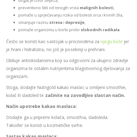
bogat je izvor željeza,
preventivno štiti od mnogih vrsta
malignih bolesti
,
pomaže u sprječavanju rizika od bolesti srca i krvnih žila,
smanjuje razinu
stresa
i
depresije
,
pomaže organizmu u borbi protiv
slobodnih radikala
.
Često se koristi kao sastojak u proizvodima za
njegu kože
jer
je hrani i hidratizira, no još je posebniji u prehrani.
Obiluje antioksidansima koji su odgovorni za ukupno zdravlje
organizma te ostalim nutrijentima blagotvornog djelovanja za
organizam.
Stoga, dodajte Nutrigold kakao maslac u omiljeni smoothie,
kolač ili sladoled te
začinite na zavodljivo slastan način.
Način upotrebe kakao maslaca:
Dodajte ga u pripremi kolača, smoothia, sladoleda.
Također se koristi u kozmetičke svrhe.
Sastav kakao maslaca: