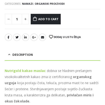
CATEGORIES:
NAMAZI
,
ORGANSKI PROIZVODI
ADD TO CART
DODAJ U LISTU ŽELJA
DESCRIPTION
Nutrigold kakao maslac
dobiva se hladnim prešanjem
visokokvalitetnih kakao zrna iz certificiranog
organskog
uzgoja
koja postaju čista, tekuća, prozirna mast te ne sadrži
šećer i proteine. Stvrdnjavanjem postaje svjetlo-žućkasta
kruta masa, a karakterizira ga delikatan,
privlačan miris i
okus čokolade.