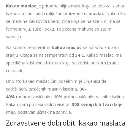
Kakao maslac
je prirodna biljna mast koja se dobiva iz zrna
kakaovca i ne sadrži mliječne proizvode ni
maslac
. Nakon što
se mahune kakaovca uberu, zrna koja se nalaze u njima se
fermentiraju, suše i peku. Te pečene mahune se zatim
samelju.
Na sobnoj temperaturi
kakao maslac
se nalazi u krutom
stanju. Otapa se na temperaturi od
34 C
. Kakao maslac ima
specifičnu kristalnu strukturu koja se koristi prilikom izrade
čokolade.
Ono što kakao maslac čini posebnim je činjenica da
sadrži
60%
zasićenih masnih kiselina,
30-
40%
mononezasićenih i
10%
polinezasićenih masnih kiselina.
Kakao sam po sebi sadrži više od
300 kemijskih tvari
koje
imaju pozitivan učinak na zdravlje.
Zdravstvene dobrobiti kakao maslaca