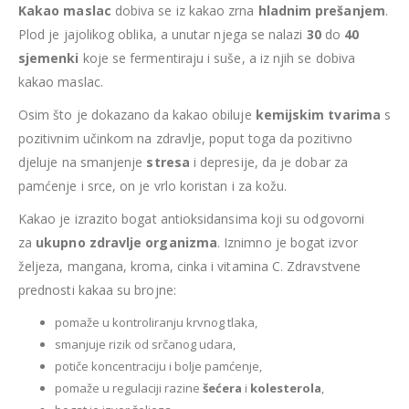
Kakao maslac
dobiva se iz kakao zrna
hladnim prešanjem
.
Plod je jajolikog oblika, a unutar njega se nalazi
30
do
40
sjemenki
koje se fermentiraju i suše, a iz njih se dobiva
kakao maslac.
Osim što je dokazano da kakao obiluje
kemijskim tvarima
s
pozitivnim učinkom na zdravlje, poput toga da pozitivno
djeluje na smanjenje
stresa
i depresije, da je dobar za
pamćenje i srce, on je vrlo koristan i za kožu.
Kakao je izrazito bogat antioksidansima koji su odgovorni
za
ukupno zdravlje organizma
. Iznimno je bogat izvor
željeza, mangana, kroma, cinka i vitamina C. Zdravstvene
prednosti kakaa su brojne:
pomaže u kontroliranju krvnog tlaka,
smanjuje rizik od srčanog udara,
potiče koncentraciju i bolje pamćenje,
pomaže u regulaciji razine
šećera
i
kolesterola
,